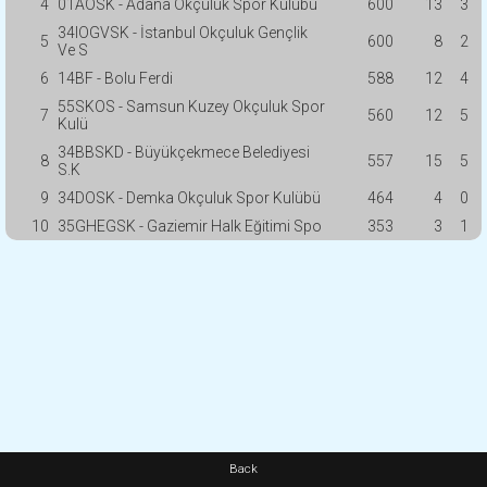
4
01AOSK - Adana Okçuluk Spor Kulübü
600
13
3
34IOGVSK - İstanbul Okçuluk Gençlik
5
600
8
2
Ve S
6
14BF - Bolu Ferdi
588
12
4
55SKOS - Samsun Kuzey Okçuluk Spor
7
560
12
5
Kulü
34BBSKD - Büyükçekmece Belediyesi
8
557
15
5
S.K
9
34DOSK - Demka Okçuluk Spor Kulübü
464
4
0
10
35GHEGSK - Gaziemir Halk Eğitimi Spo
353
3
1
Back