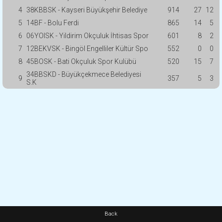
4
38KBBSK - Kayseri Büyükşehir Belediye
914
27
12
5
14BF - Bolu Ferdi
865
14
5
6
06YOISK - Yildirim Okçuluk İhtisas Spor
601
8
2
7
12BEKVSK - Bingöl Engelliler Kültür Spo
552
0
0
8
45BOSK - Bati Okçuluk Spor Kulübü
520
15
7
34BBSKD - Büyükçekmece Belediyesi
9
357
5
3
S.K
Back