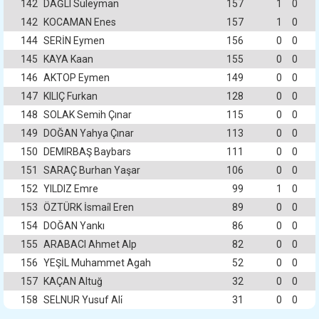
142
DAĞLI Süleyman
157
1
0
142
KOCAMAN Enes
157
1
0
144
SERİN Eymen
156
0
0
145
KAYA Kaan
155
0
0
146
AKTOP Eymen
149
0
0
147
KILIÇ Furkan
128
0
0
148
SOLAK Semih Çınar
115
0
0
149
DOĞAN Yahya Çınar
113
0
0
150
DEMIRBAŞ Baybars
111
0
0
151
SARAÇ Burhan Yaşar
106
0
0
152
YILDIZ Emre
99
1
0
153
ÖZTÜRK İsmai̇l Eren
89
0
0
154
DOĞAN Yankı
86
0
0
155
ARABACI Ahmet Alp
82
0
0
156
YEŞİL Muhammet Agah
52
0
0
157
KAÇAN Altuğ
32
0
0
158
SELNUR Yusuf Ali̇
31
0
0