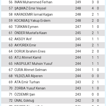
56
İNAN Muhammed Ferhan
249
3
0
57
ŞAŞMAZ Emir Veysel
248
4
0
58
KARADEMIR İsmail Kağan
248
2
1
59
KOCABAŞ Yakup Erdem
248
2
0
60
TÜRKAN Eymen
247
1
0
61
ÖNDER Mustafa Kaan
245
2
1
62
AKSOY Arif
245
1
1
63
AKYÜREK Emir
244
2
1
64
DORUK İbrahim Enes
244
2
0
65
ATLI Ahmet Kamil
244
1
1
65
HASPULAT Muhsin Yusuf
244
1
1
67
CURA Ahmet Selman
244
1
0
68
YILDIZLAR Alperen
244
0
0
69
ATA Emi̇r Turhan
243
2
1
70
ZORBA Yusuf Kenan
243
1
0
71
ÖZDEMIR Şan
243
0
0
72
ÜNAL Göktuğ
242
3
0