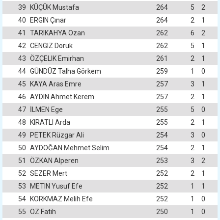
39
KÜÇÜK Mustafa
264
5
2
40
ERGIN Çınar
264
2
1
41
TARIKAHYA Ozan
262
6
2
42
CENGIZ Doruk
262
5
1
43
ÖZÇELIK Emirhan
261
2
1
44
GÜNDÜZ Talha Görkem
259
1
0
45
KAYA Aras Emre
257
3
1
46
AYDIN Ahmet Kerem
257
2
1
47
İLMEN Ege
255
5
0
48
KIRATLI Arda
255
2
1
49
PETEK Rüzgar Ali
254
3
0
50
AYDOĞAN Mehmet Selim
254
2
1
51
ÖZKAN Alperen
253
3
2
52
SEZER Mert
252
2
1
53
METIN Yusuf Efe
252
1
1
54
KORKMAZ Melih Efe
252
1
0
55
ÖZ Fatih
250
1
0