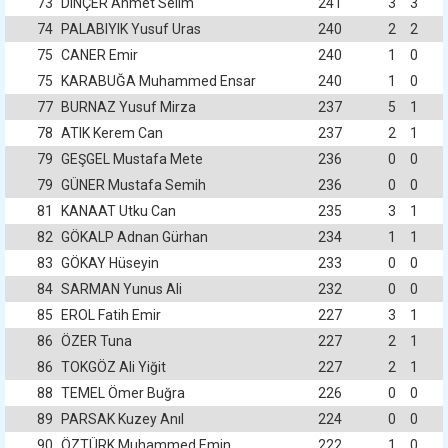
73
DINÇER Ahmet Selim
241
3
3
74
PALABIYIK Yusuf Uras
240
2
2
75
CANER Emir
240
1
0
75
KARABUĞA Muhammed Ensar
240
1
0
77
BURNAZ Yusuf Mirza
237
5
1
78
ATIK Kerem Can
237
2
1
79
GEŞGEL Mustafa Mete
236
0
0
79
GÜNER Mustafa Semih
236
0
0
81
KANAAT Utku Can
235
3
1
82
GÖKALP Adnan Gürhan
234
1
1
83
GÖKAY Hüseyin
233
0
0
84
SARMAN Yunus Ali
232
0
0
85
EROL Fatih Emir
227
3
1
86
ÖZER Tuna
227
2
1
86
TOKGÖZ Ali Yiğit
227
2
1
88
TEMEL Ömer Buğra
226
0
0
89
PARSAK Kuzey Anıl
224
0
0
90
ÖZTÜRK Muhammed Emin
222
1
0