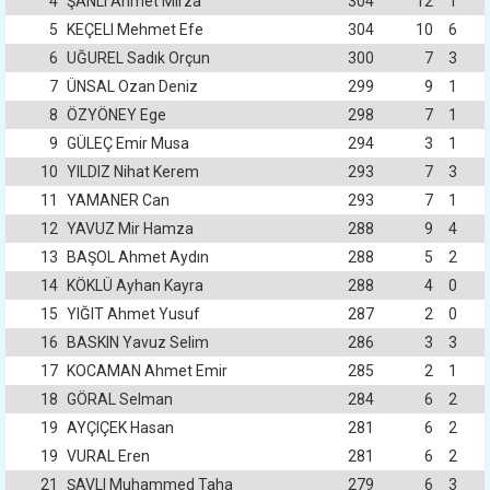
4
ŞANLI Ahmet Mirza
304
12
1
5
KEÇELI Mehmet Efe
304
10
6
6
UĞUREL Sadık Orçun
300
7
3
7
ÜNSAL Ozan Deniz
299
9
1
8
ÖZYÖNEY Ege
298
7
1
9
GÜLEÇ Emir Musa
294
3
1
10
YILDIZ Nihat Kerem
293
7
3
11
YAMANER Can
293
7
1
12
YAVUZ Mir Hamza
288
9
4
13
BAŞOL Ahmet Aydın
288
5
2
14
KÖKLÜ Ayhan Kayra
288
4
0
15
YIĞIT Ahmet Yusuf
287
2
0
16
BASKIN Yavuz Selim
286
3
3
17
KOCAMAN Ahmet Emir
285
2
1
18
GÖRAL Selman
284
6
2
19
AYÇIÇEK Hasan
281
6
2
19
VURAL Eren
281
6
2
21
ŞAVLI Muhammed Taha
279
6
3