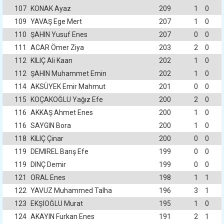
107
KONAK Ayaz
209
1
0
109
YAVAŞ Ege Mert
207
1
0
110
ŞAHIN Yusuf Enes
207
0
0
111
ACAR Ömer Ziya
203
2
0
112
KILIÇ Ali Kaan
202
1
0
112
ŞAHIN Muhammet Emin
202
1
0
114
AKSÜYEK Emir Mahmut
201
0
0
115
KOÇAKOĞLU Yağız Efe
200
2
0
116
AKKAŞ Ahmet Enes
200
1
0
116
SAYGIN Bora
200
1
0
118
KILIÇ Çinar
200
0
0
119
DEMIREL Barış Efe
199
0
0
119
DINÇ Demir
199
0
0
121
ORAL Enes
198
1
1
122
YAVUZ Muhammed Talha
196
3
1
123
EKŞİOĞLU Murat
195
1
0
124
AKAYIN Furkan Enes
191
2
1