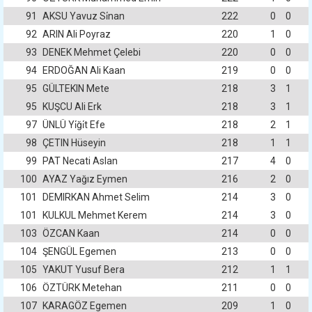
91
AKSU Yavuz Si̇nan
222
0
0
92
ARIN Ali Poyraz
220
1
0
93
DENEK Mehmet Çelebi
220
0
0
94
ERDOĞAN Ali Kaan
219
0
0
95
GÜLTEKIN Mete
218
3
1
95
KUŞCU Ali Erk
218
3
1
97
ÜNLÜ Yi̇ği̇t Efe
218
2
1
98
ÇETIN Hüseyin
218
1
1
99
PAT Necati Aslan
217
4
0
100
AYAZ Yağız Eymen
216
2
0
101
DEMIRKAN Ahmet Selim
214
3
0
101
KULKUL Mehmet Kerem
214
3
0
103
ÖZCAN Kaan
214
0
0
104
ŞENGÜL Egemen
213
0
0
105
YAKUT Yusuf Bera
212
1
1
106
ÖZTÜRK Metehan
211
0
0
107
KARAGÖZ Egemen
209
1
0