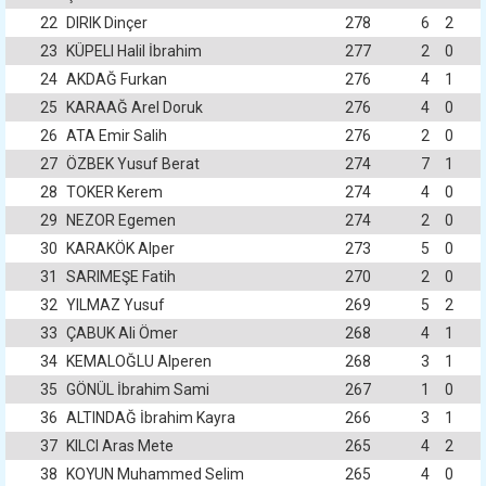
22
DIRIK Dinçer
278
6
2
23
KÜPELI Halil İbrahim
277
2
0
24
AKDAĞ Furkan
276
4
1
25
KARAAĞ Arel Doruk
276
4
0
26
ATA Emir Salih
276
2
0
27
ÖZBEK Yusuf Berat
274
7
1
28
TOKER Kerem
274
4
0
29
NEZOR Egemen
274
2
0
30
KARAKÖK Alper
273
5
0
31
SARIMEŞE Fatih
270
2
0
32
YILMAZ Yusuf
269
5
2
33
ÇABUK Ali Ömer
268
4
1
34
KEMALOĞLU Alperen
268
3
1
35
GÖNÜL İbrahim Sami
267
1
0
36
ALTINDAĞ İbrahim Kayra
266
3
1
37
KILCI Aras Mete
265
4
2
38
KOYUN Muhammed Selim
265
4
0