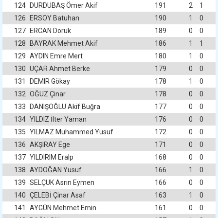
124
DURDUBAŞ Ömer Akif
191
2
1
126
ERSOY Batuhan
190
1
0
127
ERCAN Doruk
189
0
0
128
BAYRAK Mehmet Akif
186
1
1
129
AYDIN Emre Mert
180
1
0
130
UÇAR Ahmet Berke
179
0
0
131
DEMIR Gökay
178
1
0
132
OĞUZ Çinar
178
0
0
133
DANIŞOĞLU Akif Buğra
177
0
0
134
YILDIZ İlter Yaman
176
0
0
135
YILMAZ Muhammed Yusuf
172
0
0
136
AKŞIRAY Ege
171
0
0
137
YILDIRIM Eralp
168
0
0
138
AYDOĞAN Yusuf
166
1
0
139
SELÇUK Asrın Eymen
166
0
0
140
ÇELEBİ Çinar Asaf
163
1
0
141
AYGÜN Mehmet Emin
161
0
0