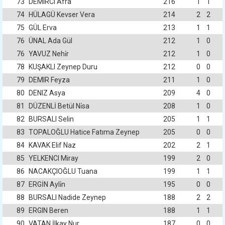
73
DEMIRCI Afra
216
1
1
74
HÜLAGÜ Kevser Vera
214
2
2
75
GÜL Erva
213
1
1
76
ÜNAL Ada Gül
212
1
0
76
YAVUZ Nehi̇r
212
1
0
78
KUŞAKLI Zeynep Duru
212
0
0
79
DEMIR Feyza
211
1
0
80
DENIZ Asya
209
4
0
81
DÜZENLİ Betül Ni̇sa
208
1
0
82
BURSALI Selin
205
1
1
83
TOPALOĞLU Hatice Fatıma Zeynep
205
0
0
84
KAVAK Elif Naz
202
2
1
85
YELKENCI Miray
199
2
0
86
NACAKÇIOĞLU Tuana
199
1
1
87
ERGİN Ayli̇n
195
0
0
88
BURSALI Nadide Zeynep
188
2
2
89
ERGIN Beren
188
1
1
90
VATAN İlkay Nur
187
0
0