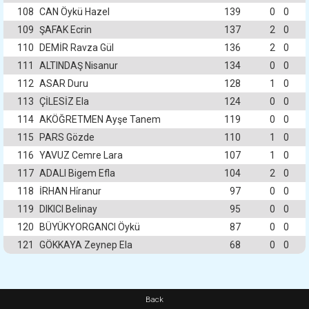
108
CAN Öykü Hazel
139
0
0
109
ŞAFAK Ecrin
137
2
0
110
DEMİR Ravza Gül
136
2
0
111
ALTINDAŞ Nisanur
134
0
0
112
ASAR Duru
128
1
0
113
ÇİLESİZ Ela
124
0
0
114
AKÖĞRETMEN Ayşe Tanem
119
0
0
115
PARS Gözde
110
1
0
116
YAVUZ Cemre Lara
107
1
0
117
ADALI Bigem Efla
104
2
0
118
İRHAN Hi̇ranur
97
0
0
119
DIKICI Belinay
95
0
0
120
BÜYÜKYORGANCI Öykü
87
0
0
121
GÖKKAYA Zeynep Ela
68
0
0
Back