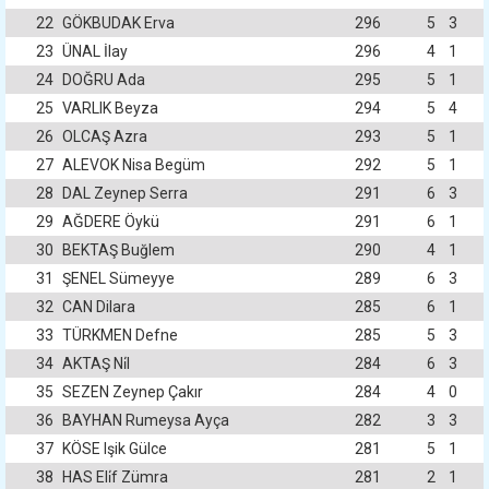
22
GÖKBUDAK Erva
296
5
3
23
ÜNAL İlay
296
4
1
24
DOĞRU Ada
295
5
1
25
VARLIK Beyza
294
5
4
26
OLCAŞ Azra
293
5
1
27
ALEVOK Nisa Begüm
292
5
1
28
DAL Zeynep Serra
291
6
3
29
AĞDERE Öykü
291
6
1
30
BEKTAŞ Buğlem
290
4
1
31
ŞENEL Sümeyye
289
6
3
32
CAN Dilara
285
6
1
33
TÜRKMEN Defne
285
5
3
34
AKTAŞ Ni̇l
284
6
3
35
SEZEN Zeynep Çakır
284
4
0
36
BAYHAN Rumeysa Ayça
282
3
3
37
KÖSE Işik Gülce
281
5
1
38
HAS Eli̇f Zümra
281
2
1