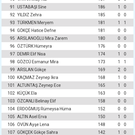
91
USTABAŞI Si̇ne
186
1
0
92
YILDIZ Zehra
185
0
0
93
TÜRKMEN Meryem
181
1
1
94
GÖKÇE Hatice Defne
181
0
0
95
ARSLANOĞLU Mira Zarem
180
0
0
96
ÖZTÜRK Hümeyra
176
0
0
97
DEMIR Elif Nisa
174
1
0
98
GÖZCÜ Esmanur Mira
173
1
1
99
ARSLAN Gökçe
169
2
0
100
KAÇMAZ Zeynep İkra
168
1
0
101
ALTUNTAŞ Zeynep Ece
165
1
0
102
KÜÇÜK Ela
163
0
0
103
ÖZCANLI Belinay Elif
158
0
0
104
ERDOĞMUŞ Rümeysa Hüma
152
0
0
105
ALTIN Asel Erva
150
1
0
106
ÖVÜN Ayşe Lena
148
0
0
107
GÖKÇEK Gökçe Sahra
142
1
0