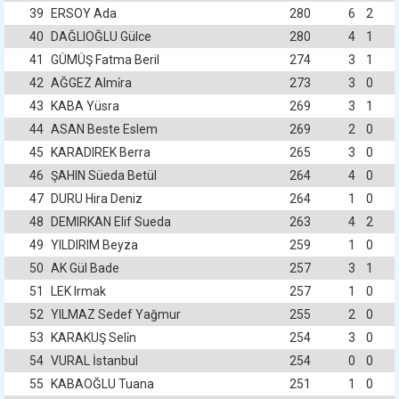
39
ERSOY Ada
280
6
2
40
DAĞLIOĞLU Gülce
280
4
1
41
GÜMÜŞ Fatma Beril
274
3
1
42
AĞGEZ Almi̇ra
273
3
0
43
KABA Yüsra
269
3
1
44
ASAN Beste Eslem
269
2
0
45
KARADIREK Berra
265
3
0
46
ŞAHIN Süeda Betül
264
4
0
47
DURU Hira Deniz
264
1
0
48
DEMIRKAN Elif Sueda
263
4
2
49
YILDIRIM Beyza
259
1
0
50
AK Gül Bade
257
3
1
51
LEK Irmak
257
1
0
52
YILMAZ Sedef Yağmur
255
2
0
53
KARAKUŞ Seli̇n
254
3
0
54
VURAL İstanbul
254
0
0
55
KABAOĞLU Tuana
251
1
0