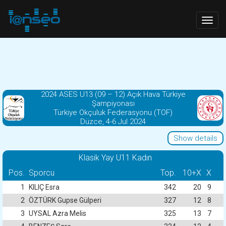
Togg
navig
2024 ASES U13 (09 – 12) Açık Hava Türkiye
Şampiyonası
Türkiye Okçuluk Federasyonu (TOF)
Düzce, 4-6 Jul 2024
Show details
Klasik Yay U11 Kadın
Pos.
Sporcu
Top.
10+X
X
1
KILIÇ Esra
342
20
9
2
ÖZTÜRK Gupse Gülperi
327
12
8
3
UYSAL Azra Melis
325
13
7