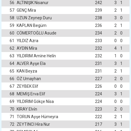
56
ALTINIŞIK Nisanur
242
3
1
57
GENÇ Mi̇ra
239
2
1
58
UZUN Zeynep Duru
238
3
0
59
KAPLAN Begüm
236
2
1
60
CÖMERTOĞLU Asude
234
2
0
61
YILDIZ Azra
233
0
0
62
AYDIN Mi̇ra
232
4
1
63
YILDIRIM Ami̇ne Heli̇n
232
1
0
64
ALVER Ayşe Ela
231
3
1
65
KAN Beyza
231
2
1
66
ÖZ Umayhan
227
2
0
67
ZEYBEK Eli̇f
226
0
0
68
MEMİŞ Erva Eli̇f
224
3
1
69
YILDIRIM Gökçe Ni̇sa
224
0
0
70
KIRAY Elvi̇n
223
2
0
71
TORUN Ayşe Hümeyra
222
2
1
72
ZEYTİNCİ Hi̇ra Nur
217
3
1