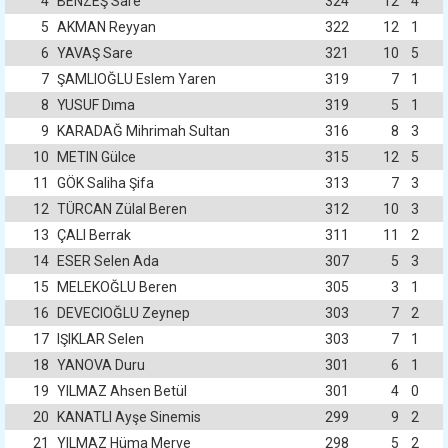
4
BENZEŞ Sare
324
12
4
5
AKMAN Reyyan
322
12
1
6
YAVAŞ Sare
321
10
5
7
ŞAMLIOĞLU Eslem Yaren
319
7
1
8
YUSUF Dıma
319
5
1
9
KARADAĞ Mihrimah Sultan
316
8
3
10
METIN Gülce
315
12
5
11
GÖK Saliha Şifa
313
7
3
12
TÜRCAN Zülal Beren
312
10
3
13
ÇALI Berrak
311
11
2
14
ESER Selen Ada
307
5
3
15
MELEKOĞLU Beren
305
3
1
16
DEVECIOĞLU Zeynep
303
7
2
17
IŞIKLAR Selen
303
7
1
18
YANOVA Duru
301
6
1
19
YILMAZ Ahsen Betül
301
4
0
20
KANATLI Ayşe Sinemis
299
9
2
21
YILMAZ Hüma Merve
298
5
2