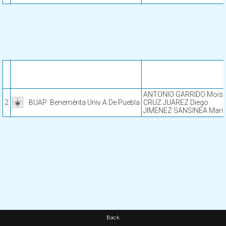
ANTONIO GARRIDO Moises
2
BUAP
Benemérita Univ A De Puebla
CRUZ JUAREZ Diego
JIMENEZ SANSINEA Mari
Back