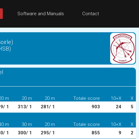
Software and Manuals
Contact
oirle)
KHSB)
el
20 m
20 m
20 m
Totale score
10+X
X
9/ 1
313/ 1
281/ 1
903
24
5
40 m
30 m
20 m
Totale score
10+X
X
0/ 1
300/ 1
295/ 1
855
9
2