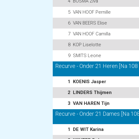
4
BOSMA Ziva
5
VAN HOOF Pernille
6
VAN BEERS Elise
7
VAN HOOF Camilla
8
KOP Liselotte
9
SMITS Leone
Recurve - Onder 21 Heren [Na 108 p
1
KOENIS Jasper
2
LINDERS Thijmen
3
VAN HAREN Tijn
Recurve - Onder 21 Dames [Na 108 
1
DE WIT Karina