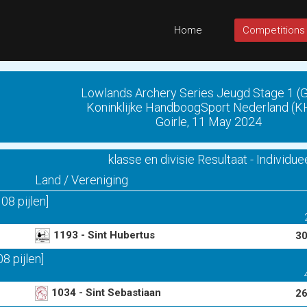
Home
Competitions
Lowlands Archery Series Jeugd Stage 1 (G
Koninklijke HandboogSport Nederland (
Goirle, 11 May 2024
klasse en divisie Resultaat - Individue
Land / Vereniging
8 pijlen]
1193 - Sint Hubertus
30
 pijlen]
1034 - Sint Sebastiaan
26