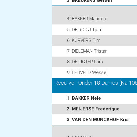
3
BREUKERS Gerwin
4
BAKKER Maarten
5
DE ROOIJ Tjeu
6
KURVERS Tim
7
DIELEMAN Tristan
8
DE LIGTER Lars
9
LELIVELD Wessel
Recurve - Onder 18 Dames [Na 108 
1
BAKKER Nele
2
MEIJERSE Frederique
3
VAN DEN MUNCKHOF Kris