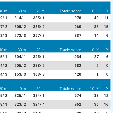
40 m
30 m
20 m
Totale score
10+X
X
9/ 1
314/ 1
335/ 1
978
40
11
7/ 2
308/ 2
335/ 2
960
38
15
8/ 3
272/ 3
297/ 3
837
14
6
40 m
30 m
20 m
Totale score
10+X
X
5/ 1
304/ 1
325/ 1
934
27
6
4/ 2
205/ 2
283/ 2
682
2
0
4/ 3
153/ 3
163/ 3
420
1
0
60 m
40 m
30 m
Totale score
10+X
X
5/ 2
325/ 1
334/ 1
974
38
12
8/ 1
323/ 2
321/ 4
962
36
16