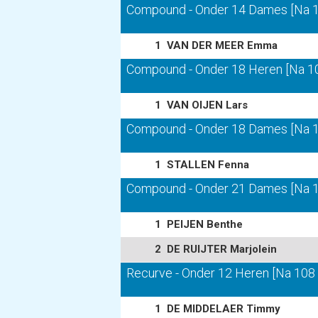
Compound - Onder 14 Dames [Na 10
1
VAN DER MEER Emma
Compound - Onder 18 Heren [Na 108
1
VAN OIJEN Lars
Compound - Onder 18 Dames [Na 10
1
STALLEN Fenna
Compound - Onder 21 Dames [Na 10
1
PEIJEN Benthe
2
DE RUIJTER Marjolein
Recurve - Onder 12 Heren [Na 108 p
1
DE MIDDELAER Timmy