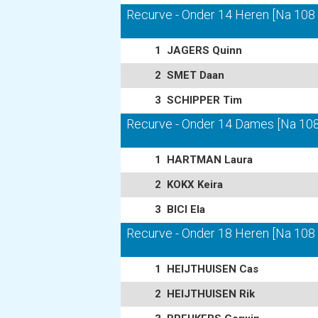
Recurve - Onder 14 Heren [Na 108 p
1
JAGERS Quinn
2
SMET Daan
3
SCHIPPER Tim
Recurve - Onder 14 Dames [Na 108 
1
HARTMAN Laura
2
KOKX Keira
3
BICI Ela
Recurve - Onder 18 Heren [Na 108 p
1
HEIJTHUISEN Cas
2
HEIJTHUISEN Rik