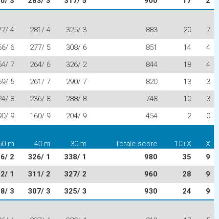
0/ 3
283/ 3
317/ 5
900
17
2
77/ 4
281/ 4
325/ 3
883
20
7
66/ 6
277/ 5
308/ 6
851
14
4
54/ 7
264/ 6
326/ 2
844
18
4
69/ 5
261/ 7
290/ 7
820
13
3
24/ 8
236/ 8
288/ 8
748
10
3
90/ 9
160/ 9
204/ 9
454
2
0
60 m
40 m
30 m
Totale score
10+X
X
6/ 2
326/ 1
338/ 1
980
35
9
2/ 1
311/ 2
327/ 2
960
28
9
8/ 3
307/ 3
325/ 3
930
24
9