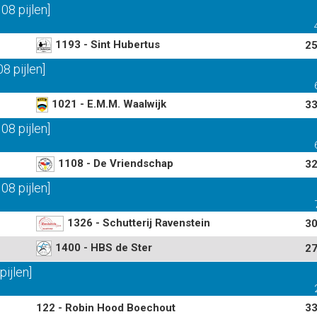
8 pijlen]
1193 - Sint Hubertus
25
 pijlen]
1021 - E.M.M. Waalwijk
33
8 pijlen]
1108 - De Vriendschap
32
8 pijlen]
1326 - Schutterij Ravenstein
30
1400 - HBS de Ster
27
ijlen]
122 - Robin Hood Boechout
33