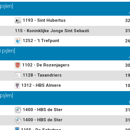
ijlen]
1193 - Sint Hubertus
32
115 - Koninklijke Jonge Sint Sebasti
31
1252 - ‘t Trefpunt
26
pijlen]
1102 - De Rozenjagers
30
1128 - Taxandriers
19
1312 - HBS Almere
10
ijlen]
1400 - HBS de Ster
31
1400 - HBS de Ster
31
1155 - De Schutroe