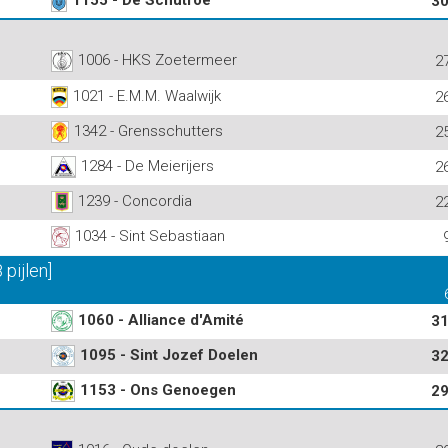
30
1006 - HKS Zoetermeer
2
1021 - E.M.M. Waalwijk
2
1342 - Grensschutters
2
1284 - De Meierijers
2
1239 - Concordia
2
1034 - Sint Sebastiaan
pijlen]
1060 - Alliance d'Amité
31
1095 - Sint Jozef Doelen
32
1153 - Ons Genoegen
29