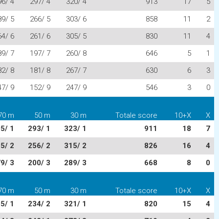
96/ 4
297/ 4
320/ 4
913
17
5
89/ 5
266/ 5
303/ 6
858
11
2
64/ 6
261/ 6
305/ 5
830
11
4
89/ 7
197/ 7
260/ 8
646
5
1
82/ 8
181/ 8
267/ 7
630
6
3
47/ 9
152/ 9
247/ 9
546
3
0
70 m
50 m
30 m
Totale score
10+X
X
5/ 1
293/ 1
323/ 1
911
18
7
5/ 2
256/ 2
315/ 2
826
16
4
9/ 3
200/ 3
289/ 3
668
8
0
70 m
50 m
30 m
Totale score
10+X
X
5/ 1
234/ 2
321/ 1
820
15
4