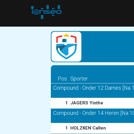
Pos.
Sporter
Compound - Onder 12 Dames [Na 10
1
JAGERS Yinthe
Compound - Onder 14 Heren [Na 108
1
HOLZKEN Callen