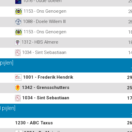
1016 - Oude doelen
2
1153 - Ons Genoegen
2
1088 - Doele Willem III
2
1153 - Ons Genoegen
1
1312 - HBS Almere
1
1034 - Sint Sebastiaan
1
ijlen]
1001 - Frederik Hendrik
29
1342 - Grensschutters
25
1034 - Sint Sebastiaan
17
pijlen]
1230 - ABC Taxus
26