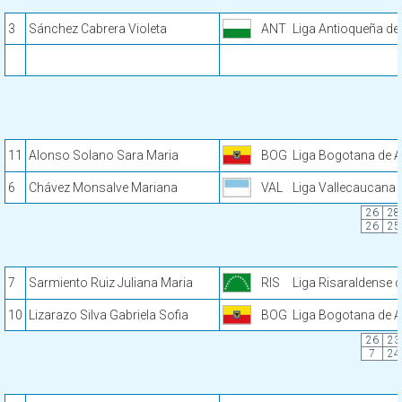
3
Sánchez Cabrera Violeta
ANT
Liga Antioqueña de
11
Alonso Solano Sara Maria
BOG
Liga Bogotana de A
6
Chávez Monsalve Mariana
VAL
Liga Vallecaucana 
26
28
26
25
7
Sarmiento Ruiz Juliana Maria
RIS
Liga Risaraldense d
10
Lizarazo Silva Gabriela Sofia
BOG
Liga Bogotana de A
26
23
7
24