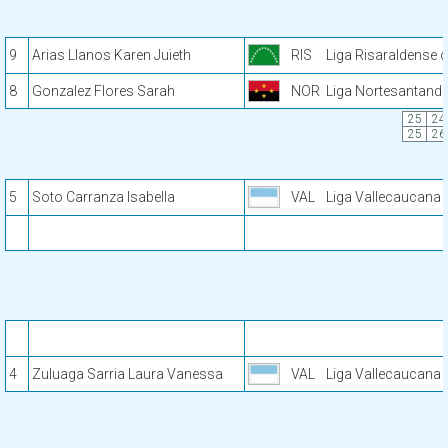
9
Arias Llanos Karen Juieth
RIS
Liga Risaraldense d
8
Gonzalez Flores Sarah
NOR
Liga Nortesantande
25
24
25
26
5
Soto Carranza Isabella
VAL
Liga Vallecaucana 
4
Zuluaga Sarria Laura Vanessa
VAL
Liga Vallecaucana 