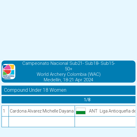
Campeonato Nacional Sub21- Sub18- Sub15-
50+
World Archery Colombia (WAC)
Medellín, 18-21 Apr 2024
Compound Under 18 Women
1/8
1
Cardona Alvarez Michelle Dayana
ANT
Liga Antioqueña de