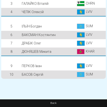
CHRN
3
ГАЛАЙКО Віталій
LVIV
4
ЧЕПІК Олексій
SUM
5
ІЛЬЇН Богдан
LVIV
6
ВАКСМАН Костянтин
LVIV
7
ДРАБІК Олег
KHAR
8
ДЮНЯШЕВ Микита
LVIV
9
ПЕРКОВ Іван
SUM
10
БАСОВ Сергій
Back