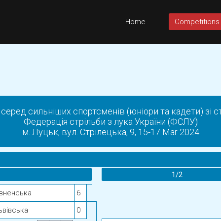
Home
Competitions
серед сильніших спортсменів (юніори та кадети) зі ст
Федерація стрільби з лука України (ФСЛУ)
м. Луцьк, вул. Стрілецька, 9, 15-17 Mar 2024
1/2
івненська
6
ьвівська
0