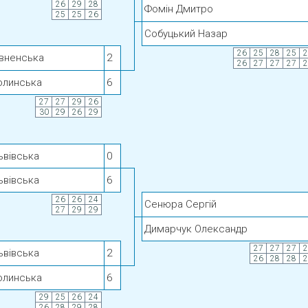
26
29
28
Фомін Дмитро
25
25
26
Собуцький Назар
26
25
28
25
2
івненська
2
26
27
27
27
2
олинська
6
27
27
29
26
30
29
26
29
ьвівська
0
ьвівська
6
26
26
24
Сенюра Сергій
27
29
29
Димарчук Олександр
27
27
27
2
ьвівська
2
26
28
28
2
олинська
6
29
25
26
24
26
28
29
28