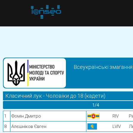
Всеукраїнські змагання 
Класичний лук - Чоловіки до 18 (кадети)
1/4
1
Фомін Дмитро
RIV
Р
8
Алєшніков Євген
LVIV
Л