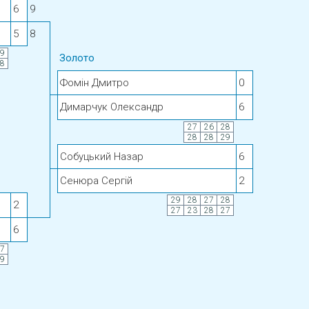
6
9
5
8
9
Золото
8
Фомін Дмитро
0
Димарчук Олександр
6
27
26
28
28
28
29
Собуцький Назар
6
Сенюра Сергій
2
29
28
27
28
2
27
23
28
27
6
7
9