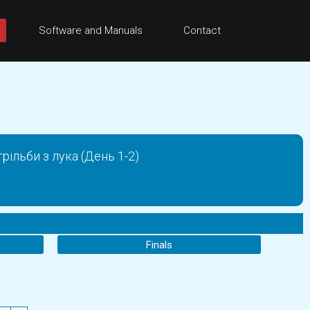
Software and Manuals
Contact
рільби з лука (День 1-2)
Finals