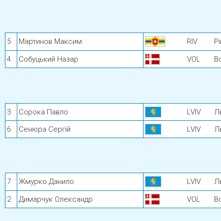
5
Мартинов Максим
RIV
Р
4
Собуцький Назар
VOL
В
3
Сорока Павло
LVIV
Л
6
Сенюра Сергій
LVIV
Л
7
Жмурко Данило
LVIV
Л
2
Димарчук Олександр
VOL
В