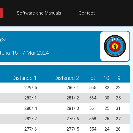
Software and Manuals
Contact
024
 Utena, 16-17 Mar 2024
Distance 1
Distance 2
Tot.
10
9
279/ 5
286/ 1
565
32
22
283/ 1
281/ 2
564
30
25
280/ 4
281/ 3
561
25
31
282/ 2
276/ 6
558
26
27
277/ 6
277/ 5
554
24
26