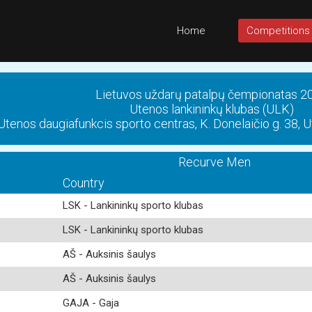
Home
Competitions
Lietuvos uždarų patalpų čempionatas 2
Utenos lankininkų klubas (ULK)
Utenos daugiafunkcis sporto centras, K. Donelaičio g. 38,
Recurve Men
Country
LSK - Lankininkų sporto klubas
LSK - Lankininkų sporto klubas
AŠ - Auksinis šaulys
AŠ - Auksinis šaulys
GAJA - Gaja