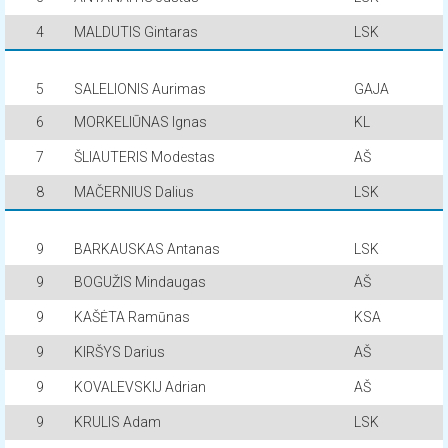
4
MALDUTIS Gintaras
LSK
5
SALELIONIS Aurimas
GAJA
6
MORKELIŪNAS Ignas
KL
7
ŠLIAUTERIS Modestas
AŠ
8
MAČERNIUS Dalius
LSK
9
BARKAUSKAS Antanas
LSK
9
BOGUŽIS Mindaugas
AŠ
9
KAŠĖTA Ramūnas
KSA
9
KIRŠYS Darius
AŠ
9
KOVALEVSKIJ Adrian
AŠ
9
KRULIS Adam
LSK