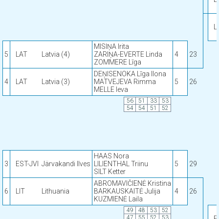
L
MISIŅA Irita
5
LAT
Latvia (4)
ZARIŅA-EVERTE Linda
4
23
ZOMMERE Līga
DEŅISENOKA Līga Ilona
4
LAT
Latvia (3)
MATVEJEVA Rimma
5
26
MELLE Ieva
56
51
33
53
54
54
51
52
HAAS Nora
3
EST-JVI
Järvakandi Ilves
LILIENTHAL Triinu
5
29
SILT Ketter
ABROMAVIČIENĖ Kristina
6
LIT
Lithuania
BARKAUSKAITĖ Julija
4
26
KUZMIENĖ Laila
49
48
53
52
47
55
52
53
E