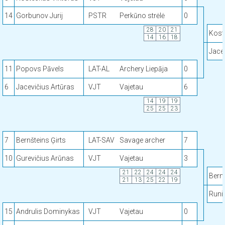
14
Gorbunov Jurij
PSTR
Perkūno strėlė
0
28
20
21
Kost
14
16
18
Jace
11
Popovs Pāvels
LAT-AL
Archery Liepāja
0
6
Jacevičius Artūras
VJT
Vajetau
6
14
19
19
25
25
23
7
Bernšteins Ģirts
LAT-SAV
Savage archer
7
10
Gurevičius Arūnas
VJT
Vajetau
3
21
22
24
24
24
Bernš
21
13
25
22
19
Runi
15
Andrulis Dominykas
VJT
Vajetau
0