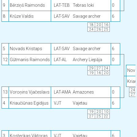
9
Bērziņš Raimonds
LAT-TEB
Tebras loki
0
8
Krūze Valdis
LAT-SAV
Savage archer
6
18
20
16
24
26
25
5
Novads Kristaps
LAT-SAV
Savage archer
6
12
Gūtmanis Raimonds
LAT-AL
Archery Liepāja
0
29
27
24
Nova
19
16
20
Kriau
24
13
Voroņins Vjačeslavs
LAT-AMA
Amazones
0
27
4
Kriaučiūnas Egidijus
VJT
Vajetau
6
19
20
10
27
25
22
3
Kosteckas Viktoras
VJT
Vajetau
6