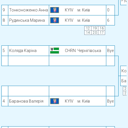
Ру
9
Тонконоженко Анна
KYIV
м. Київ
0
8
Рудинська Марина
KYIV
м. Київ
6
12
19
16
14
20
17
5
Коляда Каріна
CHRN
Чернігівська
Bye
Кол
Бар
2
2
4
Баранова Валерія
KYIV
м. Київ
Bye