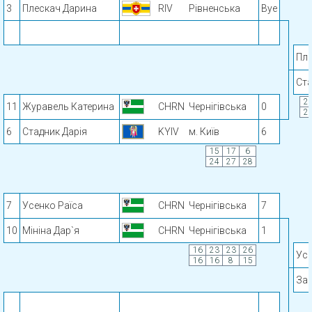
3
Плескач Дарина
RIV
Рівненська
Bye
Пле
Ста
2
11
Журавель Катерина
CHRN
Чернігівська
0
2
6
Стадник Дарія
KYIV
м. Київ
6
15
17
6
24
27
28
7
Усенко Раїса
CHRN
Чернігівська
7
10
Мініна Дар`я
CHRN
Чернігівська
1
16
23
23
26
Усе
16
16
8
15
Зар