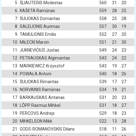
5
ŠLIAUTERIS Modestas
560
31
20
6
KAŠĖTA Ramūnas
559
28
25
7
ŠULIOKAS Domantas
558
25
28
8
SALELIONIS Aurimas
557
30
19
9
TAMULIONIS Emilis
552
27
20
10
MIŁECKI Marcin
551
21
30
11
JUKNEVIČIUS Justas
549
24
23
12
PETRAUSKAS Algimantas
543
24
22
13
MARKIEWICZ Krzysztof
543
19
27
14
POWAŁA Antoni
540
18
26
15
ŠULIOKAS Rimantas
539
17
27
16
NORVAINIS Ramūnas
534
19
21
17
BARKAUSKAS Antanas
531
20
23
18
LÕPP Rasmus Mihkel
531
18
27
19
PERCOVS Andrejs
529
18
23
20
MIHKELSON Mikk
522
13
28
21
GODS-ROMANOVSKIS Dilans
518
11
26