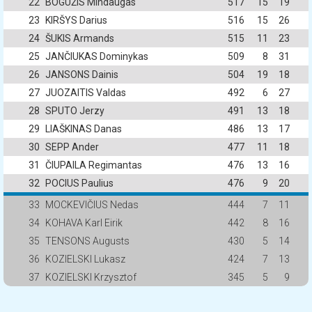
22
BOGUŽIS Mindaugas
517
15
19
23
KIRŠYS Darius
516
15
26
24
ŠUKIS Armands
515
11
23
25
JANČIUKAS Dominykas
509
8
31
26
JANSONS Dainis
504
19
18
27
JUOZAITIS Valdas
492
6
27
28
SPUTO Jerzy
491
13
18
29
LIAŠKINAS Danas
486
13
17
30
SEPP Ander
477
11
18
31
ČIUPAILA Regimantas
476
13
16
32
POCIUS Paulius
476
9
20
33
MOCKEVIČIUS Nedas
444
7
11
34
KOHAVA Karl Eirik
442
8
16
35
TENSONS Augusts
430
5
14
36
KOZIELSKI Lukasz
424
7
13
37
KOZIELSKI Krzysztof
345
5
9