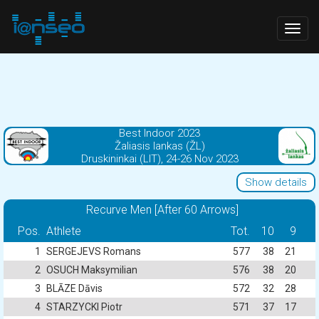
Togg
navig
Best Indoor 2023
Žaliasis lankas (ŽL)
Druskininkai (LIT), 24-26 Nov 2023
Show details
Recurve Men [After 60 Arrows]
Pos.
Athlete
Tot.
10
9
1
SERGEJEVS Romans
577
38
21
2
OSUCH Maksymilian
576
38
20
3
BLĀZE Dāvis
572
32
28
4
STARZYCKI Piotr
571
37
17