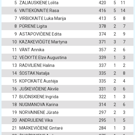
5
ZALIAUSKIENĖ Lolita
420
5
11
6
VAITIEKŪNAITĖ Rasa
416
5
14
7
VIRBICKAITĖ Luka Marija
413
5
8
8
PŪRIENĖ Ligita
378
2
7
9
ASTAPOVIČIENĖ Edita
374
2
9
10
KAZAKEVIČIŪTĖ Martyna
371
3
7
11
VÄNT Annika
357
2
6
12
VEČKYTĖ Elzė Augustina
339
1
3
13
RADVILIENĖ Halina
337
1
2
14
ŠOSTAK Natalja
335
2
8
15
KOPCIKAITĖ Austėja
335
2
4
16
JUŠKEVIČIENĖ Akvilė
331
0
6
17
BUČINSKIENĖ Ingrida
322
1
3
18
NUGMANOVA Karina
314
2
6
19
NORVAINIENĖ Jūratė
297
2
3
20
ANDRULIENĖ Vika
295
1
5
21
MARKEVIČIENĖ Gintarė
284
1
3