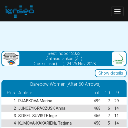
Togg
navig
Best Indoor 2023
Žaliasis lankas (ŽL)
Druskininkai (LIT), 24-26 Nov 2023
Show details
Barebow Women [After 60 Arrows]
Pos.
Athlete
Tot.
10
9
1
RJABKOVA Marina
499
7
29
2
JUNCZYK-PACZUSK Anna
468
6
14
3
SIRKEL-SUVISTE Inge
456
7
11
4
KLIMOVA-KAKARIENĖ Tatjana
450
5
14