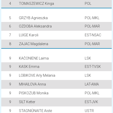
4
TOMASZEWICZ Kinga
POL
5
GRZYB Agnieszka
POL-MKL
6
OZDOBA Aleksandra
POL-MAR
7
LUIGE Karoli
EST-NSAC
8
ZAJAC Magdalena
POL-MAR
9
KAČONIENĖ Laima
LSK
9
KASK Emma
EST-TVSK
9
LOBIKOVĖ Arly Melania
LSK
9
MIHAILOVA Anna
LAT-AMA
9
PISKOZUB Monika
POL-MKL
9
SILT Ketter
EST-JVK
9
STAGNIŪNAITĖ Aistė
USTR