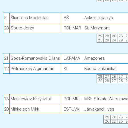
5
Šliauteris Modestas
AŠ
Auksinis šaulys
28
Sputo Jerzy
POL-MAR
SŁ Marymont
29
28
30
28
2
23
29
24
29
2
21
Gods-Romanovskis Dilans
LAT-AMA
Amazones
12
Petrauskas Algimantas
KL
Kauno lankininkai
28
27
28
27
2
30
28
27
25
2
13
Markiewicz Krzysztof
POL-MKL
MKŁ Strzała Warszaw
20
Mihkelson Mikk
EST-JVK
Järvakandi Ilves
25
26
28
2
26
22
25
2