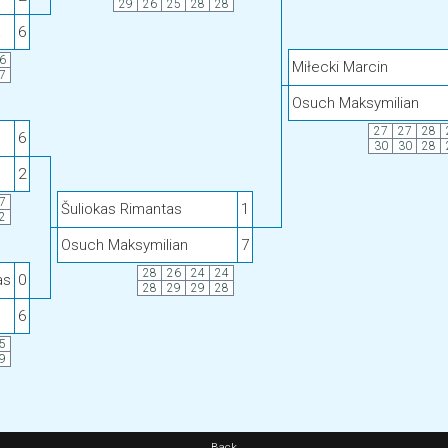
29
26
25
28
28
a
6
6
Miłecki Marcin
7
Osuch Maksymilian
27
27
28
6
30
30
28
2
7
Šuliokas Rimantas
1
2
Osuch Maksymilian
7
28
26
24
24
as
0
28
29
29
28
6
5
9
Back