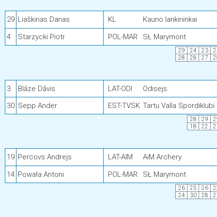
29
Liaškinas Danas
KL
Kauno lankininkai
4
Starzycki Piotr
POL-MAR
SŁ Marymont
29
24
23
2
28
28
27
2
3
Blāze Dāvis
LAT-ODI
Odisejs
30
Sepp Ander
EST-TVSK
Tartu Valla Spordiklubi
28
29
2
18
22
2
19
Percovs Andrejs
LAT-AIM
AiM Archery
14
Powała Antoni
POL-MAR
SŁ Marymont
26
25
26
2
24
30
28
2