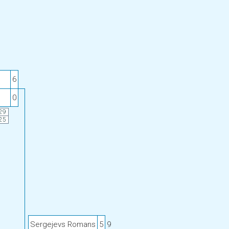
6
0
29
25
Sergejevs Romans
5
9