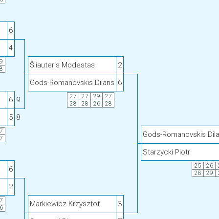
6
4
9
Šliauteris Modestas
2
8
Gods-Romanovskis Dilans
6
27
27
29
27
6
9
28
28
26
28
5
8
7
Gods-Romanovskis Dil
7
Starzycki Piotr
25
26
a
6
28
29
2
7
Markiewicz Krzysztof
3
6