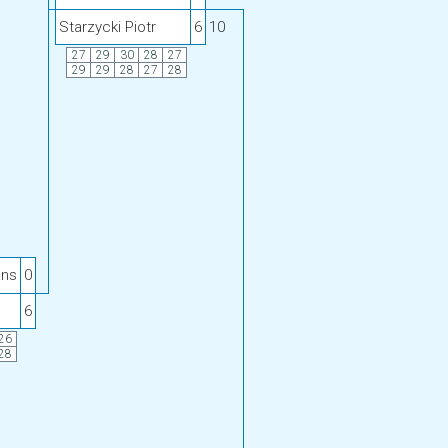
Starzycki Piotr
6
10
27
29
30
28
27
29
29
28
27
28
ans
0
6
26
28