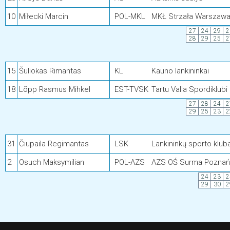
10
Miłecki Marcin
POL-MKL
MKŁ Strzała Warszaw
27
24
29
2
28
29
25
2
15
Šuliokas Rimantas
KL
Kauno lankininkai
18
Lõpp Rasmus Mihkel
EST-TVSK
Tartu Valla Spordiklubi
27
28
24
2
29
25
23
2
31
Čiupaila Regimantas
LSK
Lankininkų sporto klub
2
Osuch Maksymilian
POL-AZS
AZS OŚ Surma Poznań
24
23
2
29
30
2