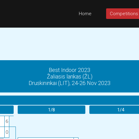
Home
Competitions
Best Indoor 2023
Žaliasis lankas (ŽL)
Druskininkai (LIT), 24-26 Nov 2023
1/8
1/4
6
0