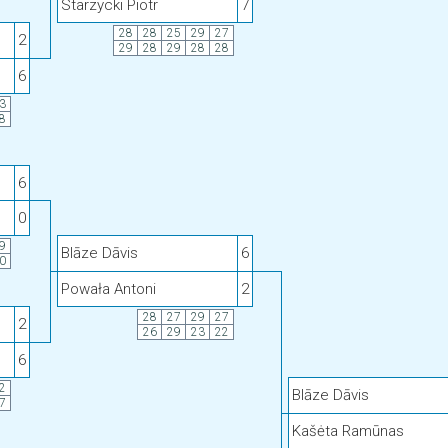
Starzycki Piotr
7
28
28
25
29
27
2
29
28
29
28
28
6
3
8
6
0
9
Blāze Dāvis
6
0
Powała Antoni
2
28
27
29
27
2
26
29
23
22
6
2
Blāze Dāvis
7
Kašėta Ramūnas