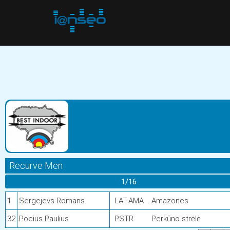
Recurve Men
1/16
1
Sergejevs Romans
LAT-AMA
Amazones
32
Pocius Paulius
PSTR
Perkūno strėlė