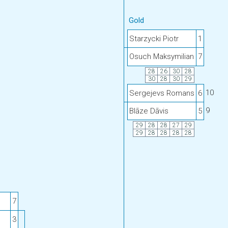
Gold
Starzycki Piotr
1
Osuch Maksymilian
7
28
26
30
28
30
28
30
29
10
Sergejevs Romans
6
9
Blāze Dāvis
5
29
28
28
27
29
29
28
28
28
28
7
3