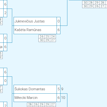
30
28
29
28
6
30
29
26
27
2
8
Juknevičius Justas
0
5
Kašėta Ramūnas
6
26
25
24
0
30
29
27
ja
6
5
9
6
0
7
Šuliokas Domantas
5
9
5
Miłecki Marcin
6
10
28
26
29
29
27
2