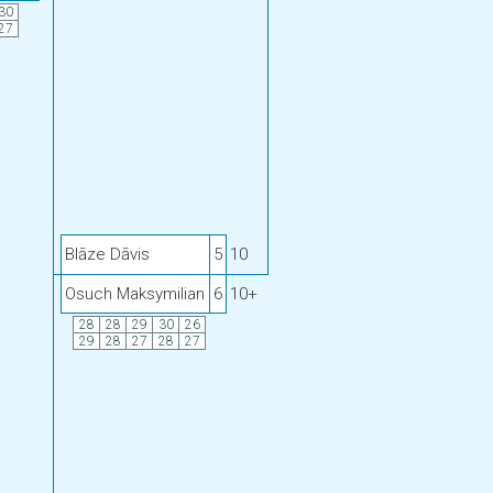
30
27
Blāze Dāvis
5
10
Osuch Maksymilian
6
10+
28
28
29
30
26
29
28
27
28
27