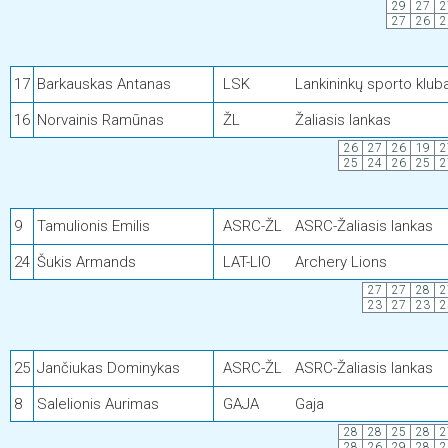
29
27
2
27
26
2
17
Barkauskas Antanas
LSK
Lankininkų sporto klub
16
Norvainis Ramūnas
ŽL
Žaliasis lankas
26
27
26
19
2
25
24
26
25
2
9
Tamulionis Emilis
ASRC-ŽL
ASRC-Žaliasis lankas
24
Šukis Armands
LAT-LIO
Archery Lions
27
27
28
2
23
27
23
2
25
Jančiukas Dominykas
ASRC-ŽL
ASRC-Žaliasis lankas
8
Salelionis Aurimas
GAJA
Gaja
28
28
25
28
2
28
26
29
28
2