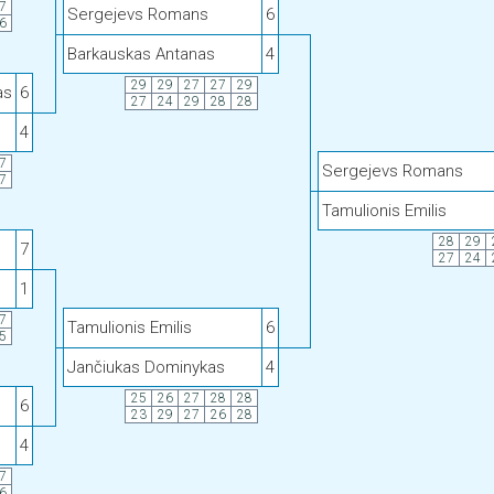
7
Sergejevs Romans
6
6
Barkauskas Antanas
4
29
29
27
27
29
as
6
27
24
29
28
28
4
7
Sergejevs Romans
7
Tamulionis Emilis
28
29
7
27
24
1
7
Tamulionis Emilis
6
5
Jančiukas Dominykas
4
25
26
27
28
28
6
23
29
27
26
28
4
7
6