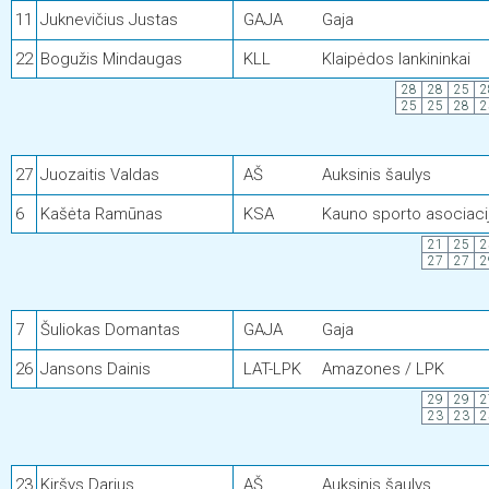
11
Juknevičius Justas
GAJA
Gaja
22
Bogužis Mindaugas
KLL
Klaipėdos lankininkai
28
28
25
2
25
25
28
2
27
Juozaitis Valdas
AŠ
Auksinis šaulys
6
Kašėta Ramūnas
KSA
Kauno sporto asociaci
21
25
2
27
27
2
7
Šuliokas Domantas
GAJA
Gaja
26
Jansons Dainis
LAT-LPK
Amazones / LPK
29
29
2
23
23
2
23
Kiršys Darius
AŠ
Auksinis šaulys