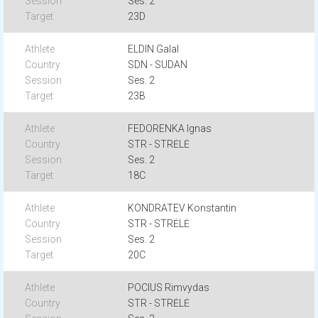
Ses. 2
23D
ELDIN Galal
SDN - SUDAN
Ses. 2
23B
FEDORENKA Ignas
STR - STRĖLĖ
Ses. 2
18C
KONDRATEV Konstantin
STR - STRĖLĖ
Ses. 2
20C
POCIUS Rimvydas
STR - STRĖLĖ