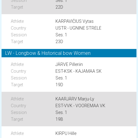
Ses. 1
22D
KARPAVIČIUS Vytas
USTR - UGNINĖ STRĖLĖ
Ses. 1
23D
LW - Longbow & Historical bow Women
JÄRVE Pilleriin
EST-KSK - KAJAMAA SK
Ses. 1
19D
KAARJÄRV Marju-Ly
EST-VVK - VOOREMAA VK
Ses. 1
19B
KIRPU Hille