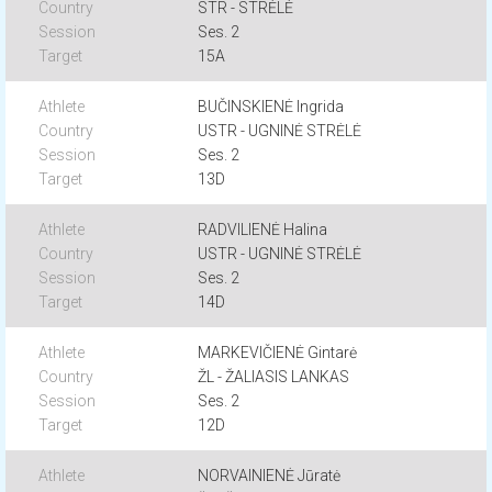
STR - STRĖLĖ
Ses. 2
15A
BUČINSKIENĖ Ingrida
USTR - UGNINĖ STRĖLĖ
Ses. 2
13D
RADVILIENĖ Halina
USTR - UGNINĖ STRĖLĖ
Ses. 2
14D
MARKEVIČIENĖ Gintarė
ŽL - ŽALIASIS LANKAS
Ses. 2
12D
NORVAINIENĖ Jūratė