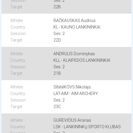
Ses. 2
22B
RAČKAUSKAS Audrius
KL - KAUNO LANKININKAI
Ses. 2
22D
ANDRULIS Dominykas
KLL - KLAIPĖDOS LANKININKAI
Ses. 2
21B
SIŅŅIKOVS Nikolajs
LAT-AIM - AIM ARCHERY
Ses. 2
23C
GUREVIČIUS Arūnas
LSK - LANKININKŲ SPORTO KLUBAS