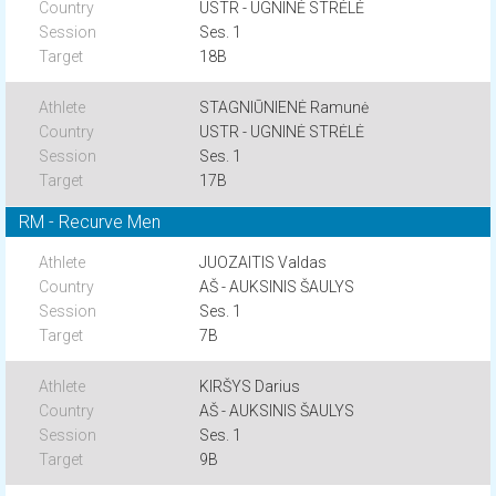
USTR - UGNINĖ STRĖLĖ
Ses. 1
18B
STAGNIŪNIENĖ Ramunė
USTR - UGNINĖ STRĖLĖ
Ses. 1
17B
RM - Recurve Men
JUOZAITIS Valdas
AŠ - AUKSINIS ŠAULYS
Ses. 1
7B
KIRŠYS Darius
AŠ - AUKSINIS ŠAULYS
Ses. 1
9B