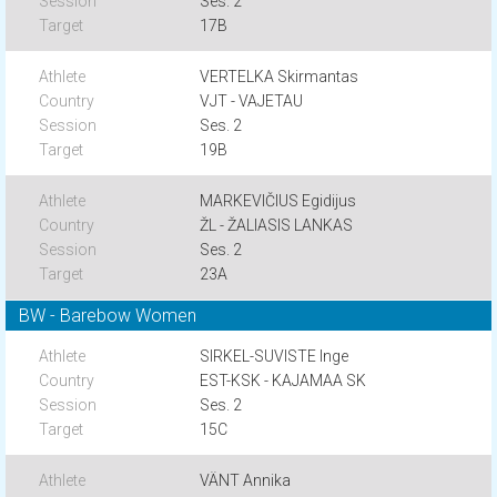
Ses. 2
17B
VERTELKA Skirmantas
VJT - VAJETAU
Ses. 2
19B
MARKEVIČIUS Egidijus
ŽL - ŽALIASIS LANKAS
Ses. 2
23A
BW - Barebow Women
SIRKEL-SUVISTE Inge
EST-KSK - KAJAMAA SK
Ses. 2
15C
VÄNT Annika