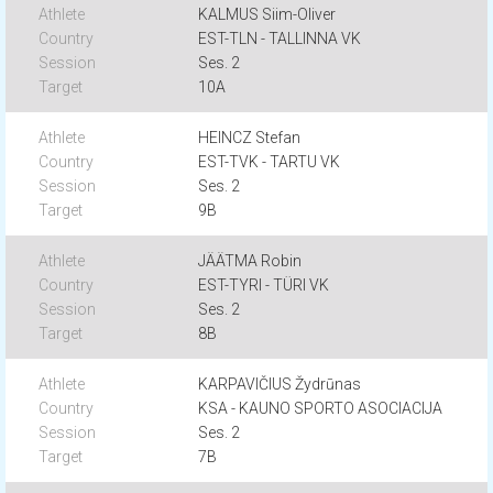
KALMUS Siim-Oliver
EST-TLN - TALLINNA VK
Ses. 2
10A
HEINCZ Stefan
EST-TVK - TARTU VK
Ses. 2
9B
JÄÄTMA Robin
EST-TYRI - TÜRI VK
Ses. 2
8B
KARPAVIČIUS Žydrūnas
KSA - KAUNO SPORTO ASOCIACIJA
Ses. 2
7B