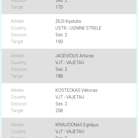
Ses. 2
17D
ŽILIS Kęstutis
USTR - UGNINĖ STRĖLĖ
Ses. 2
19D
JACEVIČIUS Artūras
VJT - VAJETAU
Ses. 2
18B
KOSTECKAS Viktoras
VJT - VAJETAU
Ses. 2
20B
KRIAUČIŪNAS Egidijus
VJT - VAJETAU