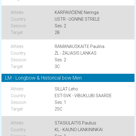
KARPAVIČIENĖ Neringa
USTR - UGNINĖ STRĖLĖ
Ses. 2
2B
RAMANAUSKAITĖ Paulina
ŽL - ŽALIASIS LANKAS
Ses. 2
3C
LM - Longbow & Historical bow Men
SILLAT Leho
EST-SVK - VIBUKLUBI SAARDE
Ses. 1
25C
STASIULAITIS Paulius
KL - KAUNO LANKININKAI