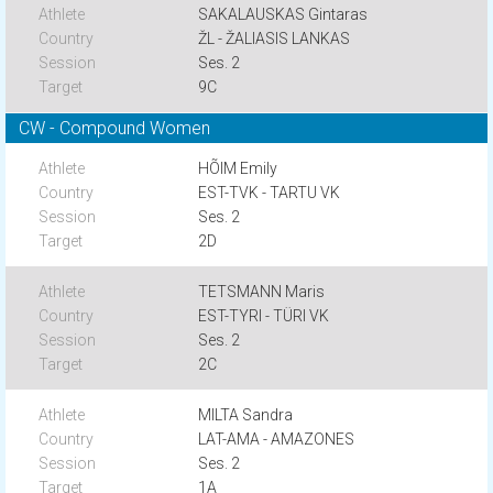
SAKALAUSKAS Gintaras
ŽL - ŽALIASIS LANKAS
Ses. 2
9C
CW - Compound Women
HÕIM Emily
EST-TVK - TARTU VK
Ses. 2
2D
TETSMANN Maris
EST-TYRI - TÜRI VK
Ses. 2
2C
MILTA Sandra
LAT-AMA - AMAZONES
Ses. 2
1A