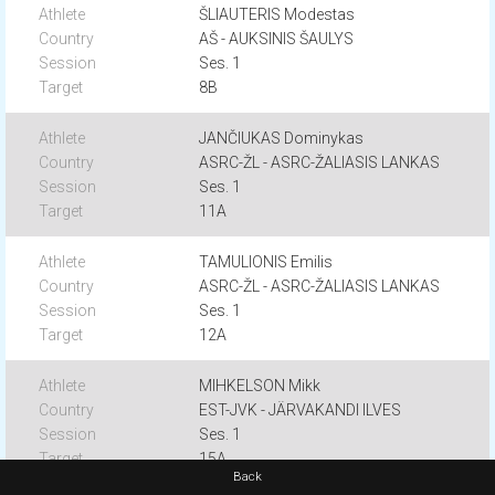
ŠLIAUTERIS Modestas
AŠ - AUKSINIS ŠAULYS
Ses. 1
8B
JANČIUKAS Dominykas
ASRC-ŽL - ASRC-ŽALIASIS LANKAS
Ses. 1
11A
TAMULIONIS Emilis
ASRC-ŽL - ASRC-ŽALIASIS LANKAS
Ses. 1
12A
MIHKELSON Mikk
EST-JVK - JÄRVAKANDI ILVES
Ses. 1
15A
Back