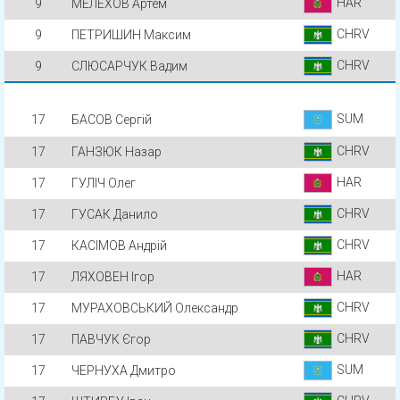
HAR
9
МЕЛЕХОВ Артем
CHRV
9
ПЕТРИШИН Максим
CHRV
9
СЛЮСАРЧУК Вадим
SUM
17
БАСОВ Сергій
CHRV
17
ГАНЗЮК Назар
HAR
17
ГУЛІЧ Олег
CHRV
17
ГУСАК Данило
CHRV
17
КАСІМОВ Андрій
HAR
17
ЛЯХОВЕН Ігор
CHRV
17
МУРАХОВСЬКИЙ Олександр
CHRV
17
ПАВЧУК Єгор
SUM
17
ЧЕРНУХА Дмитро