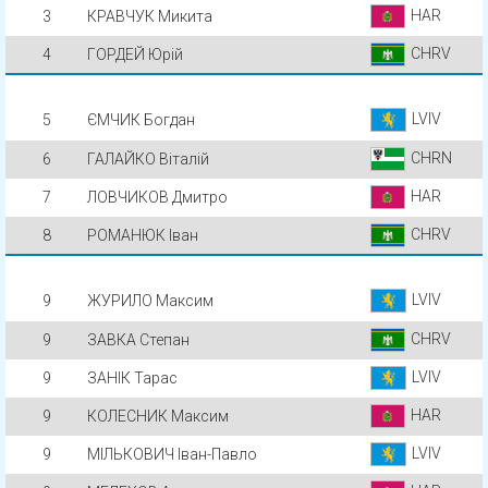
HAR
3
КРАВЧУК Микита
CHRV
4
ГОРДЕЙ Юрій
LVIV
5
ЄМЧИК Богдан
CHRN
6
ГАЛАЙКО Віталій
HAR
7
ЛОВЧИКОВ Дмитро
CHRV
8
РОМАНЮК Іван
LVIV
9
ЖУРИЛО Максим
CHRV
9
ЗАВКА Степан
LVIV
9
ЗАНІК Тарас
HAR
9
КОЛЕСНИК Максим
LVIV
9
МІЛЬКОВИЧ Іван-Павло