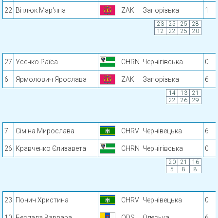
22
Вітлюк Мар'яна
ZAK
Запорізька
1
23
25
25
28
12
22
25
20
27
Усенко Раїса
CHRN
Чернігівська
0
6
Ярмолович Ярослава
ZAK
Запорізька
6
14
13
21
22
26
29
7
Сіміна Мирослава
CHRV
Чернівецька
6
26
Кравченко Єлизавета
CHRN
Чернігівська
0
20
21
16
5
8
8
23
Понич Христина
CHRV
Чернівецька
0
10
Беспала Варвара
ODS
Одеська
6