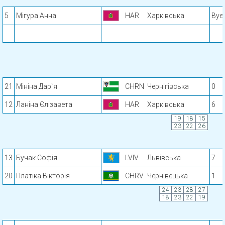
5
Мігура Анна
HAR
Харківська
Bye
21
Мініна Дар`я
CHRN
Чернігівська
0
12
Ланіна Єлізавета
HAR
Харківська
6
19
18
15
23
22
26
13
Бучак Софія
LVIV
Львівська
7
20
Платіка Вікторія
CHRV
Чернівецька
1
24
23
28
27
18
23
22
19