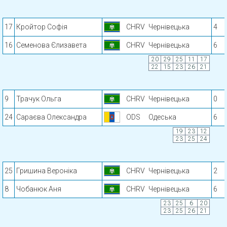
17
Кройтор Софія
CHRV
Чернівецька
4
16
Семенова Єлизавета
CHRV
Чернівецька
6
20
29
25
11
17
22
15
23
26
21
9
Трачук Ольга
CHRV
Чернівецька
0
24
Сараєва Олександра
ODS
Одеська
6
19
23
12
23
25
24
25
Гришина Вероніка
CHRV
Чернівецька
2
8
Чобанюк Аня
CHRV
Чернівецька
6
23
25
6
20
23
25
26
21