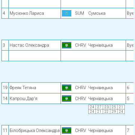
4
Мусієнко Лариса
SUM
Сумська
Bye
3
Настас Олександра
CHRV
Чернівецька
Bye
19
Фреяк Тетяна
CHRV
Чернівецька
6
14
Капрош Дар'я
CHRV
Чернівецька
5
24
27
23
25
21
24
21
22
29
24
11
Білобрицька Олександра
CHRV
Чернівецька
7