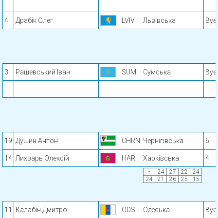
4
Драбік Олег
LVIV
Львівська
Bye
3
Рашевський Іван
SUM
Сумська
Bye
19
Душин Антон
CHRN
Чернігівська
6
14
Лихварь Олексій
HAR
Харківська
4
-
24
27
22
24
24
21
26
25
15
11
Калабін Дмитро
ODS
Одеська
Bye