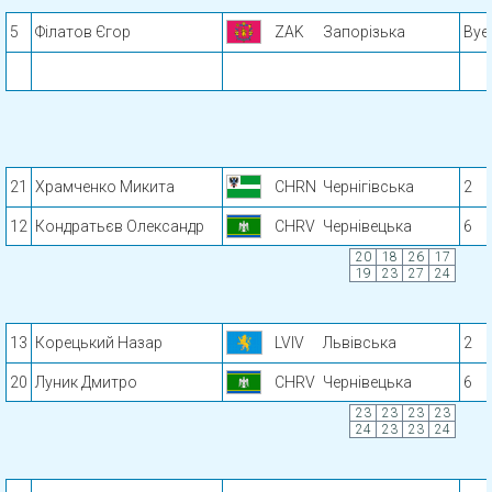
5
Філатов Єгор
ZAK
Запорізька
Bye
21
Храмченко Микита
CHRN
Чернігівська
2
12
Кондратьєв Олександр
CHRV
Чернівецька
6
20
18
26
17
19
23
27
24
13
Корецький Назар
LVIV
Львівська
2
20
Луник Дмитро
CHRV
Чернівецька
6
23
23
23
23
24
23
23
24