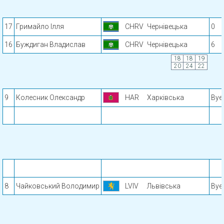
17
Гримайло Ілля
CHRV
Чернівецька
0
16
Буждиган Владислав
CHRV
Чернівецька
6
18
18
19
20
24
22
9
Колесник Олександр
HAR
Харківська
Bye
8
Чайковський Володимир
LVIV
Львівська
Bye