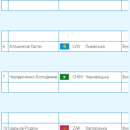
6
Алєшніков Євген
LVIV
Львівська
Bye
7
Чередніченко Володимир
CHRV
Чернівецька
Bye
10
Царьов Родіон
ZAK
Запорізька
Bye