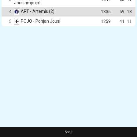
Jousiampujat
ART - Artemis (2)
4
1335
59
18
POJO - Pohjan Jousi
5
1259
41
11
Back