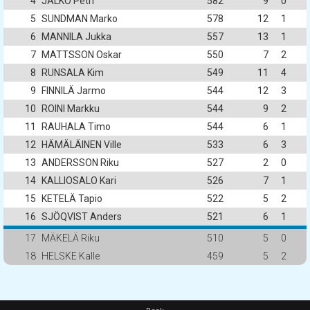
4
JÄLKÖ Petri
582
9
0
5
SUNDMAN Marko
578
12
1
6
MANNILA Jukka
557
13
1
7
MATTSSON Oskar
550
7
2
8
RUNSALA Kim
549
11
4
9
FINNILÄ Jarmo
544
12
3
10
ROINI Markku
544
9
2
11
RAUHALA Timo
544
6
1
12
HÄMÄLÄINEN Ville
533
6
3
13
ANDERSSON Riku
527
2
0
14
KALLIOSALO Kari
526
7
1
15
KETELÄ Tapio
522
5
2
16
SJÖQVIST Anders
521
6
1
17
MÄKELÄ Riku
510
5
0
18
HELSKE Kalle
459
5
2