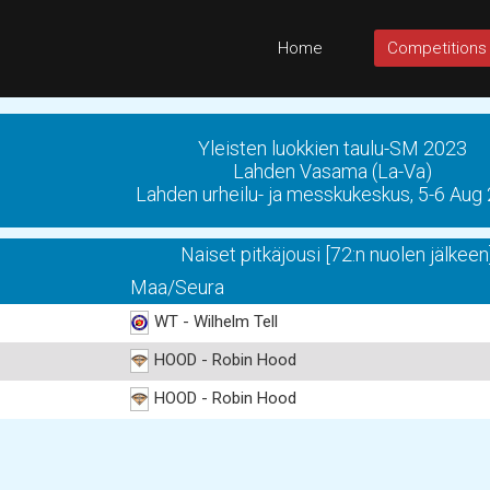
Home
Competitions
Yleisten luokkien taulu-SM 2023
Lahden Vasama (La-Va)
Lahden urheilu- ja messkukeskus, 5-6 Aug
Naiset pitkäjousi [72:n nuolen jälkeen
Maa/Seura
WT - Wilhelm Tell
HOOD - Robin Hood
HOOD - Robin Hood