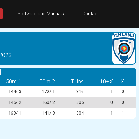
Software and Manuals
Contact
 2023
]
50m-1
50m-2
Tulos
10+X
X
144/ 3
172/ 1
316
1
0
145/ 2
160/ 2
305
0
0
163/ 1
141/ 3
304
1
1