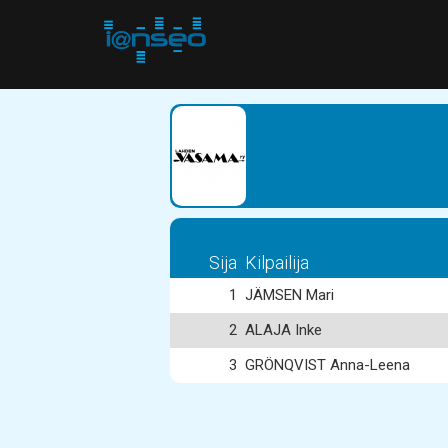
Sija
Kilpailija
1
JÄMSEN Mari
2
ALAJA Inke
3
GRÖNQVIST Anna-Leena