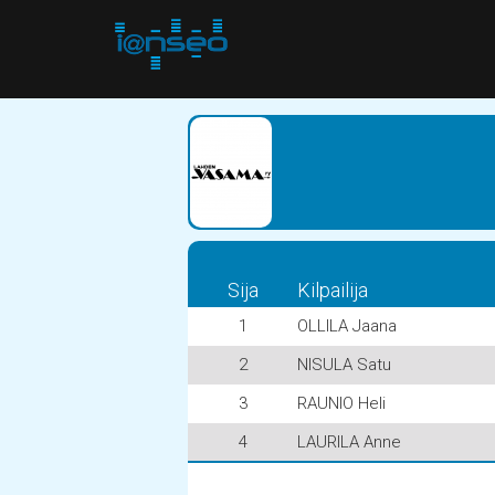
Sija
Kilpailija
1
OLLILA Jaana
2
NISULA Satu
3
RAUNIO Heli
4
LAURILA Anne