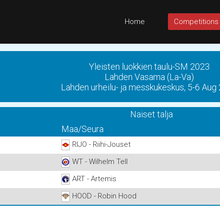
Home
Competitions
Yleisten luokkien taulu-SM 2023
Lahden Vasama (La-Va)
Lahden urheilu- ja messkukeskus, 5-6 Aug
Naiset talja
Maa/Seura
RIJO - Riihi-Jouset
WT - Wilhelm Tell
ART - Artemis
HOOD - Robin Hood