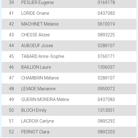
39
PESLIER Eugenie
0169178
41
LORIDE Oriane
0437083
42
MACHINET Melanie
0610019
43
CHESSE Alizee
0893225
44
AUBOEUF Josee
0289107
45
TABARD Anne -Sophie
0760171
46
BAILLION Laure
1306037
47
CHAMBRIN Mélanie
0289107
48
LEVADE Marianne
0950072
49
GUERIN MOREIRA Meline
0437083
50
BLOCH Emily
1313051
51
LACROIX Carlyne
0895292
52
PERNOT Clara
0892203