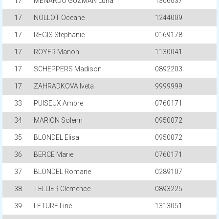
17
MENARDO GUZMAN Luna
1306037
17
NOLLOT Oceane
1244009
17
REGIS Stephanie
0169178
17
ROYER Manon
1130041
17
SCHEPPERS Madison
0892203
17
ZAHRADKOVA Iveta
9999999
33
PUISEUX Ambre
0760171
34
MARION Solenn
0950072
35
BLONDEL Elisa
0950072
36
BERCE Marie
0760171
37
BLONDEL Romane
0289107
38
TELLIER Clemence
0893225
39
LETURE Line
1313051