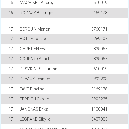
15
MACHINET Audrey
0610019
16
ROGAZY Berangere
0169178
17
BERGUIN Manon
0760171
17
BOTTE Louise
0289107
17
CHRETIEN Eva
0335067
17
COUPARD Anael
0335067
17
DESVIGNES Lauranne
0610019
17
DEVAUX Jennifer
0892203
17
FAVE Emeline
0169178
17
FERRIOU Carole
0893225
17
JANGNAS Erika
1130041
17
LEGRAND Sibylle
0437083