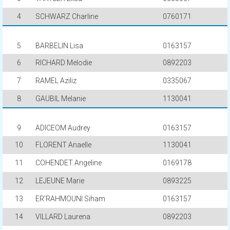
4
SCHWARZ Charline
0760171
5
BARBELIN Lisa
0163157
6
RICHARD Melodie
0892203
7
RAMEL Aziliz
0335067
8
GAUBIL Melanie
1130041
9
ADICEOM Audrey
0163157
10
FLORENT Anaelle
1130041
11
COHENDET Angeline
0169178
12
LEJEUNE Marie
0893225
13
ER'RAHMOUNI Siham
0163157
14
VILLARD Laurena
0892203