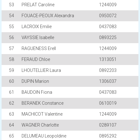
53
PRELAT Caroline
1244009
54
FOUACE-PEOUX Alexandra
0950072
55
LACROIX Emilie
0437083
56
VAYSSIE Isabelle
0893225
57
RAGUENESS Erell
1244009
58
FERAUD Chloe
1313051
59
LHOUTELLIER Laura
0892203
60
DUPIN Marion
1306037
61
BAUDOIN Fiona
0437083
62
BERANEK Constance
0610019
63
MACHICOT Valentine
1244009
64
WAGNER Charlotte
0289107
65
DELUMEAU Leopoldine
0895292