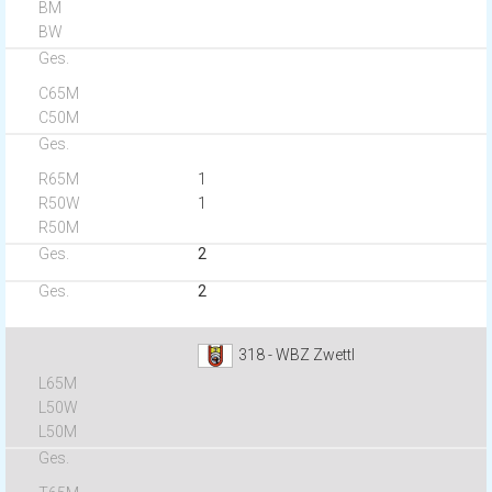
1
1
2
2
318 - WBZ Zwettl