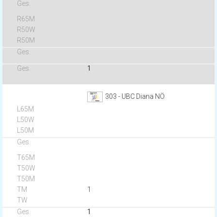
1
303 - UBC Diana NÖ
1
1