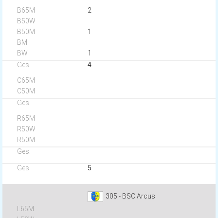
2
1
1
4
5
305 - BSC Arcus