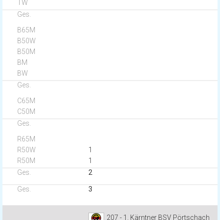
1
1
2
3
207 - 1. Kärntner BSV Pörtschach