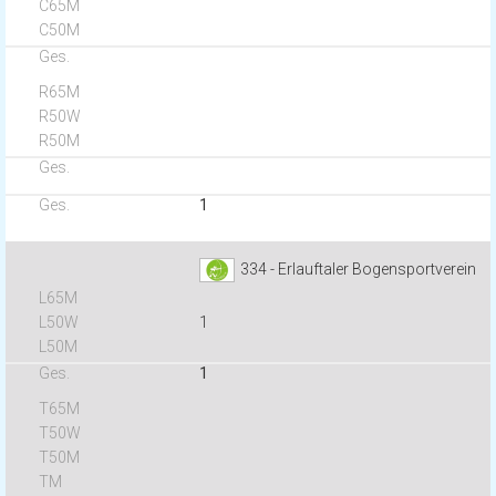
1
334 - Erlauftaler Bogensportverein
1
1