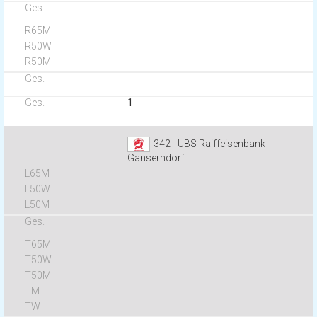
1
342 - UBS Raiffeisenbank
Gänserndorf