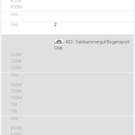
2
403 - Salzkammergut Bogensport
Club