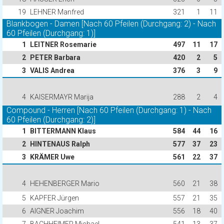
19
LEHNER Manfred
321
1
11
Blankbogen - Damen [Nach 60 Pfeilen (Durchgang: 2) - Nach
60 Pfeilen (Durchgang: 1)]
1
LEITNER Rosemarie
497
11
17
2
PETER Barbara
420
2
5
3
VALIS Andrea
376
3
9
4
KAISERMAYR Marija
288
2
4
Compound - Herren [Nach 60 Pfeilen (Durchgang: 1) - Nach
60 Pfeilen (Durchgang: 2)]
1
BITTERMANN Klaus
584
44
16
2
HINTENAUS Ralph
577
37
23
3
KRÄMER Uwe
561
22
37
4
HEHENBERGER Mario
560
21
38
5
KAPFER Jürgen
557
21
35
6
AIGNER Joachim
556
18
40