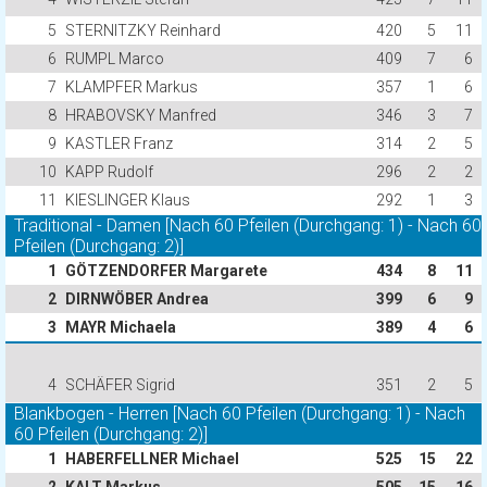
5
STERNITZKY Reinhard
420
5
11
6
RUMPL Marco
409
7
6
7
KLAMPFER Markus
357
1
6
8
HRABOVSKY Manfred
346
3
7
9
KASTLER Franz
314
2
5
10
KAPP Rudolf
296
2
2
11
KIESLINGER Klaus
292
1
3
Traditional - Damen [Nach 60 Pfeilen (Durchgang: 1) - Nach 60
Pfeilen (Durchgang: 2)]
1
GÖTZENDORFER Margarete
434
8
11
2
DIRNWÖBER Andrea
399
6
9
3
MAYR Michaela
389
4
6
4
SCHÄFER Sigrid
351
2
5
Blankbogen - Herren [Nach 60 Pfeilen (Durchgang: 1) - Nach
60 Pfeilen (Durchgang: 2)]
1
HABERFELLNER Michael
525
15
22