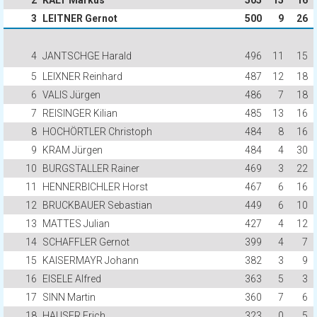
2
KALT Markus
505
15
16
3
LEITNER Gernot
500
9
26
4
JANTSCHGE Harald
496
11
15
5
LEIXNER Reinhard
487
12
18
6
VALIS Jürgen
486
7
18
7
REISINGER Kilian
485
13
16
8
HOCHÖRTLER Christoph
484
8
16
9
KRAM Jürgen
484
4
30
10
BURGSTALLER Rainer
469
3
22
11
HENNERBICHLER Horst
467
6
16
12
BRUCKBAUER Sebastian
449
6
10
13
MATTES Julian
427
4
12
14
SCHAFFLER Gernot
399
4
7
15
KAISERMAYR Johann
382
3
9
16
EISELE Alfred
363
5
3
17
SINN Martin
360
7
6
18
HAUSER Erich
323
0
5