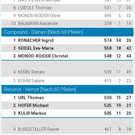
7
BACHHEIMER Michael
541
13
37
8
LOIDOLT Thomas
531
7
39
9
MONOD-ROIDER Oliver
496
5
32
10
BAUMANN Alexander
379
1
14
Compound - Damen [Nach 60 Pfeilen]
1
RONACHER Ingrid
574
34
26
2
SEIDEL Eva-Maria
558
18
42
3
MONOD-ROIDER Christel
548
12
44
4
KERBL Renate
539
11
45
5
BÖHM Sabine
415
2
22
Recurve - Herren [Nach 60 Pfeilen]
1
URL Thomas
530
15
27
2
HOFER Michael
525
19
21
3
KULIR Markus
505
11
20
4
BURGSTALLER Rainer
467
8
18