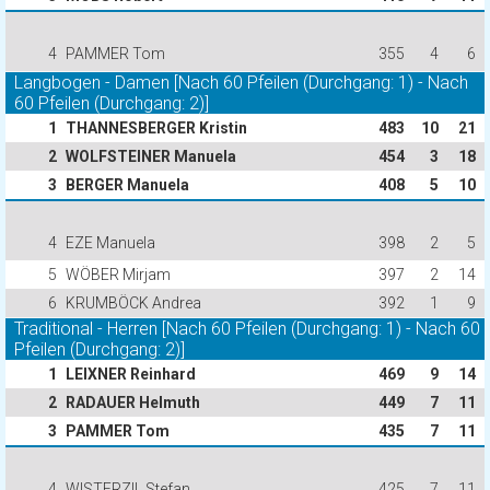
4
PAMMER Tom
355
4
6
Langbogen - Damen [Nach 60 Pfeilen (Durchgang: 1) - Nach
60 Pfeilen (Durchgang: 2)]
1
THANNESBERGER Kristin
483
10
21
2
WOLFSTEINER Manuela
454
3
18
3
BERGER Manuela
408
5
10
4
EZE Manuela
398
2
5
5
WÖBER Mirjam
397
2
14
6
KRUMBÖCK Andrea
392
1
9
Traditional - Herren [Nach 60 Pfeilen (Durchgang: 1) - Nach 60
Pfeilen (Durchgang: 2)]
1
LEIXNER Reinhard
469
9
14
2
RADAUER Helmuth
449
7
11
3
PAMMER Tom
435
7
11
4
WISTERZIL Stefan
425
7
11