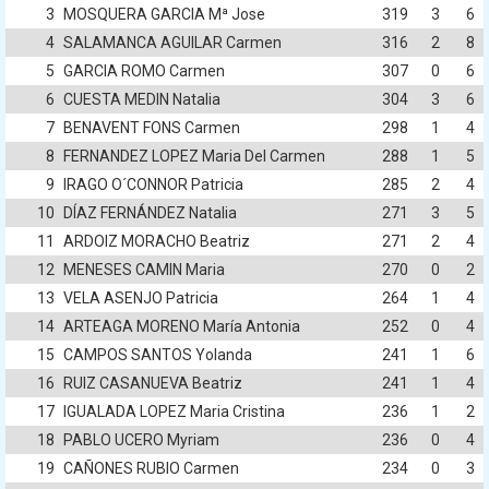
3
MOSQUERA GARCIA Mª Jose
319
3
6
4
SALAMANCA AGUILAR Carmen
316
2
8
5
GARCIA ROMO Carmen
307
0
6
6
CUESTA MEDIN Natalia
304
3
6
7
BENAVENT FONS Carmen
298
1
4
8
FERNANDEZ LOPEZ Maria Del Carmen
288
1
5
9
IRAGO O´CONNOR Patricia
285
2
4
10
DÍAZ FERNÁNDEZ Natalia
271
3
5
11
ARDOIZ MORACHO Beatriz
271
2
4
12
MENESES CAMIN Maria
270
0
2
13
VELA ASENJO Patricia
264
1
4
14
ARTEAGA MORENO María Antonia
252
0
4
15
CAMPOS SANTOS Yolanda
241
1
6
16
RUIZ CASANUEVA Beatriz
241
1
4
17
IGUALADA LOPEZ Maria Cristina
236
1
2
18
PABLO UCERO Myriam
236
0
4
19
CAÑONES RUBIO Carmen
234
0
3