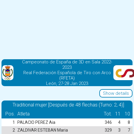
Campeonato de España de 3D en Sala 2022-
2023
Real Federación Española de Tiro con Arco
(RFETA)
León, 27-28 Jan 2023
Show details
Traditional mujer [Después de 48 flechas (Turno: 2, 4)]
Pos.
Atleta
Tot.
11
10
1
PALACIO PEREZ Aia
346
4
8
2
ZALDIVAR ESTEBAN Maria
329
3
7