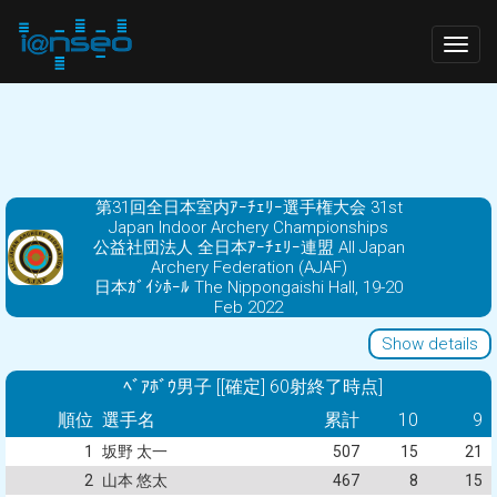
Togg
navig
第31回全日本室内ｱｰﾁｪﾘｰ選手権大会 31st
Japan Indoor Archery Championships
公益社団法人 全日本ｱｰﾁｪﾘｰ連盟 All Japan
Archery Federation (AJAF)
日本ｶﾞｲｼﾎｰﾙ The Nippongaishi Hall, 19-20
Feb 2022
Show details
ﾍﾞｱﾎﾞｳ男子 [[確定] 60射終了時点]
順位
選手名
累計
10
9
1
坂野 太一
507
15
21
2
山本 悠太
467
8
15