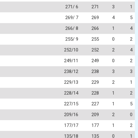
271/ 6
271
3
1
269/ 7
269
4
5
266/ 8
266
1
4
255/ 9
255
0
2
252/10
252
2
4
249/11
249
0
2
238/12
238
3
3
229/13
229
2
1
228/14
228
1
2
227/15
227
1
5
209/16
209
2
0
177/17
177
1
2
135/18
135
0
1