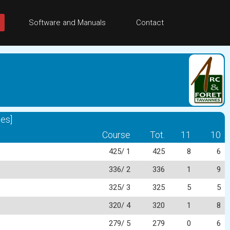
Software and Manuals
Contact
es]
Course
Tot.
11
10
425/ 1
425
8
6
336/ 2
336
1
9
325/ 3
325
5
5
320/ 4
320
1
8
279/ 5
279
0
6