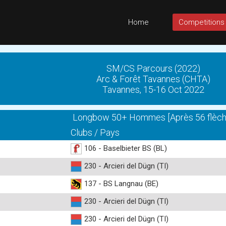
Home
Competitions
SM/CS Parcours (2022)
Arc & Forêt Tavannes (CHTA)
Tavannes, 15-16 Oct 2022
Longbow 50+ Hommes [Après 56 flèch
Clubs / Pays
106 - Baselbieter BS (BL)
230 - Arcieri del Dügn (TI)
137 - BS Langnau (BE)
230 - Arcieri del Dügn (TI)
230 - Arcieri del Dügn (TI)