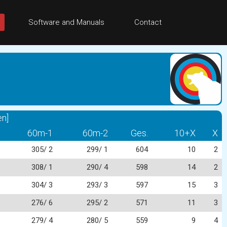
Software and Manuals
Contact
n]
60m-1
60m-2
Ges.
10+X
X
305/ 2
299/ 1
604
10
2
308/ 1
290/ 4
598
14
2
304/ 3
293/ 3
597
15
3
276/ 6
295/ 2
571
11
3
279/ 4
280/ 5
559
9
4