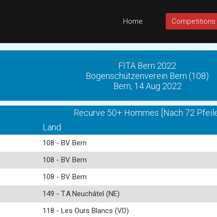
Home
Competitions
FITA Bern 2022
Bogenschützenverein Bern (108)
Bern, 14 Aug 2022
Recurve 50+ Hommes [Nach 72 Pfeile
Land
108 - BV Bern
108 - BV Bern
108 - BV Bern
149 - T.A.Neuchâtel (NE)
118 - Les Ours Blancs (VD)