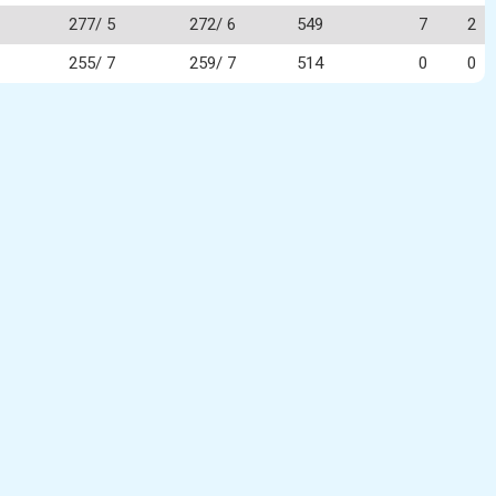
277/ 5
272/ 6
549
7
2
255/ 7
259/ 7
514
0
0