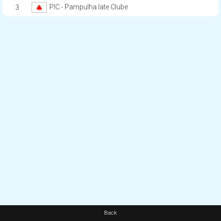
PIC - Pampulha Iate Clube
3
Back