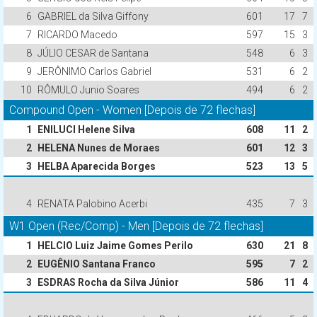
6
GABRIEL da Silva Giffony
601
17
7
7
RICARDO Macedo
597
15
3
8
JÚLIO CESAR de Santana
548
6
3
9
JERÔNIMO Carlos Gabriel
531
6
2
10
RÔMULO Junio Soares
494
6
2
Compound Open - Women [Depois de 72 flechas]
1
ENILUCI Helene Silva
608
11
2
2
HELENA Nunes de Moraes
601
12
3
3
HELBA Aparecida Borges
523
13
5
4
RENATA Palobino Acerbi
435
7
3
W1 Open (Rec/Comp) - Men [Depois de 72 flechas]
1
HELCIO Luiz Jaime Gomes Perilo
630
21
8
2
EUGÊNIO Santana Franco
595
7
2
3
ESDRAS Rocha da Silva Júnior
586
11
4