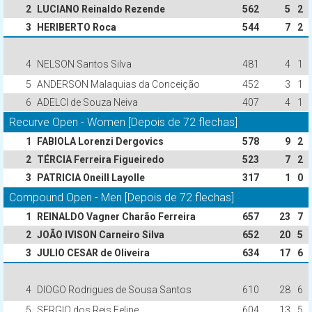
2
LUCIANO Reinaldo Rezende
562
5
2
3
HERIBERTO Roca
544
7
2
4
NELSON Santos Silva
481
4
1
5
ANDERSON Malaquias da Conceição
452
3
1
6
ADELCI de Souza Neiva
407
4
1
Recurve Open - Women [Depois de 72 flechas]
1
FABIOLA Lorenzi Dergovics
578
9
2
2
TÉRCIA Ferreira Figueiredo
523
7
2
3
PATRICIA Oneill Layolle
317
1
0
Compound Open - Men [Depois de 72 flechas]
1
REINALDO Vagner Charão Ferreira
657
23
7
2
JOÃO IVISON Carneiro Silva
652
20
5
3
JULIO CESAR de Oliveira
634
17
6
4
DIOGO Rodrigues de Sousa Santos
610
28
6
5
SERGIO dos Reis Felipe
604
13
5