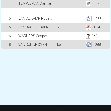
1312
4
TEMPELMAN Damian
1230
5
VAN DE KAMP Robert
1034
6
VAN BROEKHOVEN Emma
1312
6
WARNARS Casper
1088
8
VAN DUIJNHOVEN Lonneke
Back