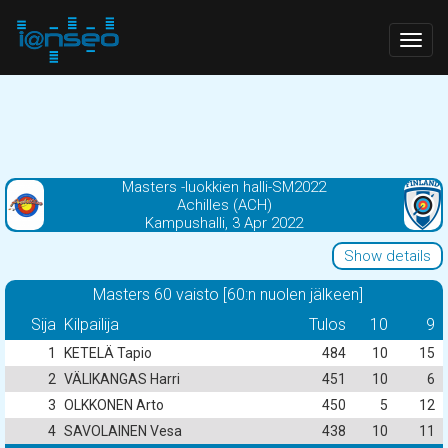
Togg
navig
Masters -luokkien halli-SM2022
Achilles (ACH)
Kampushalli, 3 Apr 2022
Show details
Masters 60 vaisto [60:n nuolen jälkeen]
Sija
Kilpailija
Tulos
10
9
1
KETELÄ Tapio
484
10
15
2
VÄLIKANGAS Harri
451
10
6
3
OLKKONEN Arto
450
5
12
4
SAVOLAINEN Vesa
438
10
11