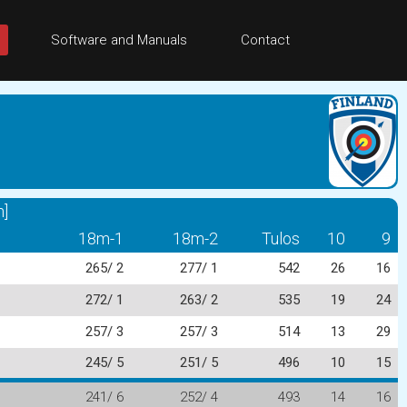
Software and Manuals
Contact
n]
18m-1
18m-2
Tulos
10
9
265/ 2
277/ 1
542
26
16
272/ 1
263/ 2
535
19
24
257/ 3
257/ 3
514
13
29
245/ 5
251/ 5
496
10
15
241/ 6
252/ 4
493
14
16