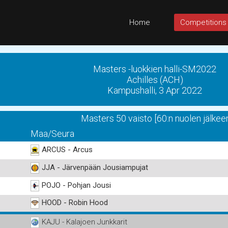
Home
Competitions
Masters -luokkien halli-SM2022
Achilles (ACH)
Kampushalli, 3 Apr 2022
Masters 50 vaisto [60:n nuolen jälkee
Maa/Seura
ARCUS - Arcus
JJA - Järvenpään Jousiampujat
POJO - Pohjan Jousi
HOOD - Robin Hood
KAJU - Kalajoen Junkkarit