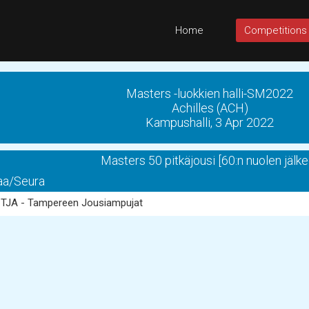
Home
Competitions
Masters -luokkien halli-SM2022
Achilles (ACH)
Kampushalli, 3 Apr 2022
Masters 50 pitkäjousi [60:n nuolen jälke
a/Seura
TJA - Tampereen Jousiampujat