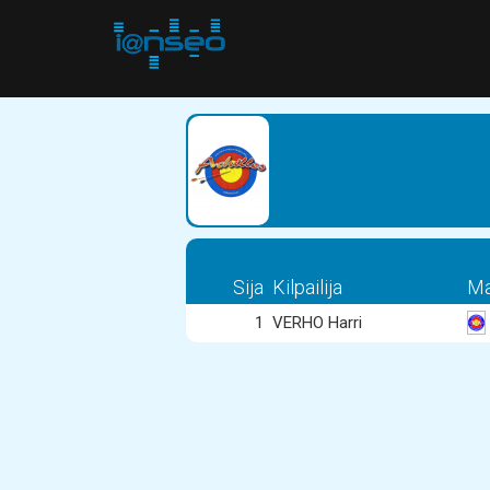
Sija
Kilpailija
Ma
1
VERHO Harri