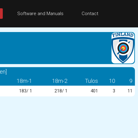
Software and Manuals
Contact
en]
18m-1
18m-2
Tulos
10
9
183/ 1
218/ 1
401
3
11