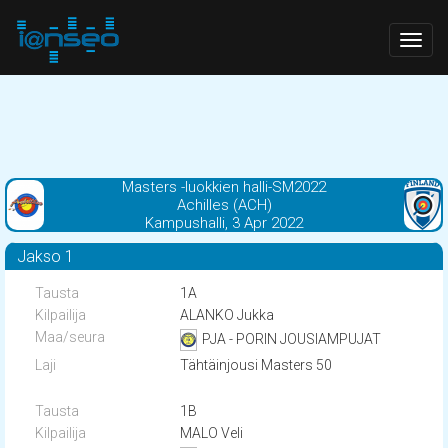
Togg
navig
Masters -luokkien halli-SM2022
Achilles (ACH)
Kampushalli, 3 Apr 2022
Jakso 1
1A
ALANKO Jukka
PJA - PORIN JOUSIAMPUJAT
Tähtäinjousi Masters 50
1B
MALO Veli