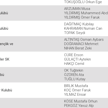
TOKUŞOĞLU Orkun Ege
ARZUMAN Musa
ulübü
YILDIRMIŞ Muhammed Abdu
YILDIRMIŞ Ömer Faruk
DAĞITMAÇ Kubilay
ulübü
KAHRAMAN Numan Can
TOPAK Seydi
ALTINTAŞ Osman Aybars
ençlik ve
DOĞRAMACI Mehmet
NIHAN Berat Zeki
CÜRE Erson
ler SK
GÜLAÇTI Aytekin
HAKÇI Cemil
OK Tuğtekin
übü
ÖZÖREN Ata
TUĞLU Kutay
BIRLIK Mustafa
 Kulubü
KOÇ Ömer Faruk
YILMAZ Ensar
KÖSE Mustafa Orhun
PEKGÖZ Yavuz Alp