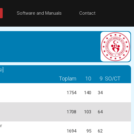
Software and Manuals
Contact
ı]
Toplam
10
9
SO/CT
1754
140
34
1708
103
64
r
1694
95
62