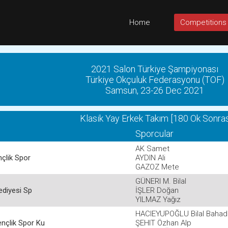
Home
Competitions
2021 Salon Türkiye Şampiyonası
Türkiye Okçuluk Federasyonu (TOF)
Samsun, 23-26 Dec 2021
Klasik Yay Erkek Takım [180 Ok Sonras
Sporcular
AK Samet
çlik Spor
AYDIN Ali
GAZOZ Mete
GÜNERI M. Bilal
ediyesi Sp
İŞLER Doğan
YILMAZ Yağız
HACIEYUPOĞLU Bilal Bahadı
nçlik Spor Ku
ŞEHIT Özhan Alp