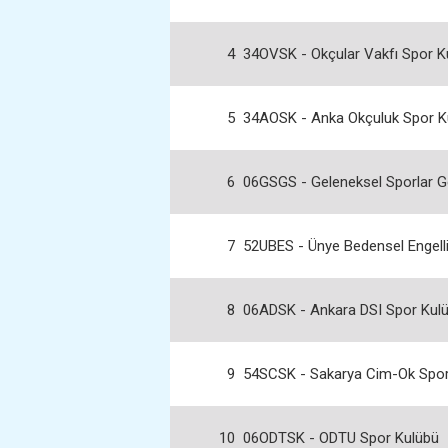
4
34OVSK - Okçular Vakfı Spor K
5
34AOSK - Anka Okçuluk Spor K
6
06GSGS - Geleneksel Sporlar G
7
52UBES - Ünye Bedensel Engelli
8
06ADSK - Ankara DSI Spor Kul
9
54SCSK - Sakarya Cim-Ok Spor
10
06ODTSK - ODTU Spor Kulübü