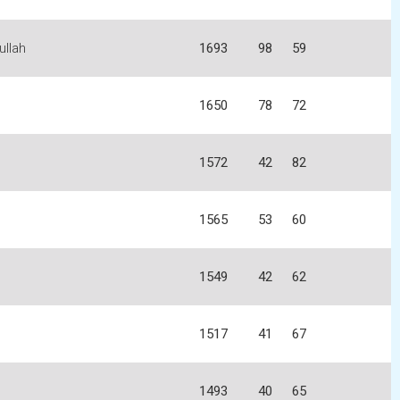
llah
1693
98
59
1650
78
72
1572
42
82
1565
53
60
1549
42
62
1517
41
67
1493
40
65