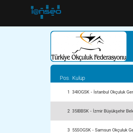
Pos.
Kulüp
1
34IOGSK - İstanbul Okçuluk Gen
2
35IBBSK - İzmir Büyükşehir Bel
3
55SOGSK - Samsun Okçuluk Ge