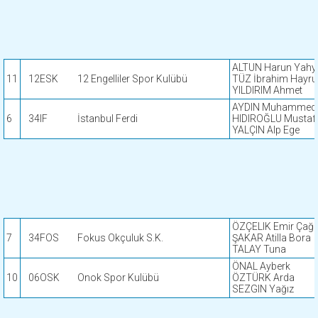
ALTUN Harun Yahy
11
12ESK
12 Engelliler Spor Kulübü
TÜZ İbrahim Hayru
YILDIRIM Ahmet
AYDIN Muhammed 
6
34IF
İstanbul Ferdi
HIDIROĞLU Mustaf
YALÇIN Alp Ege
ÖZÇELIK Emir Çağ
7
34FOS
Fokus Okçuluk S.K.
ŞAKAR Atilla Bora
TALAY Tuna
ÖNAL Ayberk
10
06OSK
Onok Spor Kulübü
ÖZTÜRK Arda
SEZGIN Yağız