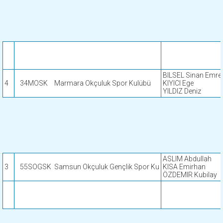
BILSEL Sinan Emre
4
34MOSK
Marmara Okçuluk Spor Kulübü
KIYICI Ege
YILDIZ Deniz
ASLIM Abdullah
3
55SOGSK
Samsun Okçuluk Gençlik Spor Ku
KISA Emirhan
ÖZDEMIR Kubilay