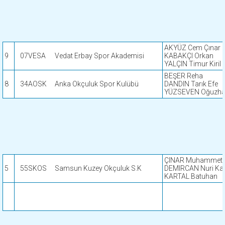
AKYÜZ Cem Çınar
9
07VESA
Vedat Erbay Spor Akademisi
KABAKÇI Orkan
YALÇIN Timur Kiril
BEŞER Reha
8
34AOSK
Anka Okçuluk Spor Kulübü
DANDIN Tarık Efe
YÜZSEVEN Oğuzh
ÇINAR Muhammet 
5
55SKOS
Samsun Kuzey Okçuluk S.K
DEMIRCAN Nuri Ka
KARTAL Batuhan