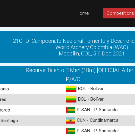
Home
Competitions
21CFD- Campeonato Nacional Fomento y Desarrollo
World Archery Colombia (WAC)
Medellín, COL, 5-9 Dec 2021
Recurve Talento B Men (18m) [OFFICIAL After
P/A/C
BOL - Bolívar
onio
BOL - Bolívar
res
P-SAN - P-Santander
nardo
CUN - Cundinamarca
Santiago
P-SAN - P-Santander