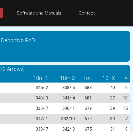
Software and Manuals
Contact
 Deportivo PAD
 72 Arrows]
18m-1
18m-2
Tot.
10+X
X
345/ 2
338/ 5
683
40
9
340/ 3
341/ 4
681
37
18
333/ 7
346/ 1
679
39
15
347/ 1
332/10
679
39
7
333/ 7
342/ 3
675
31
9