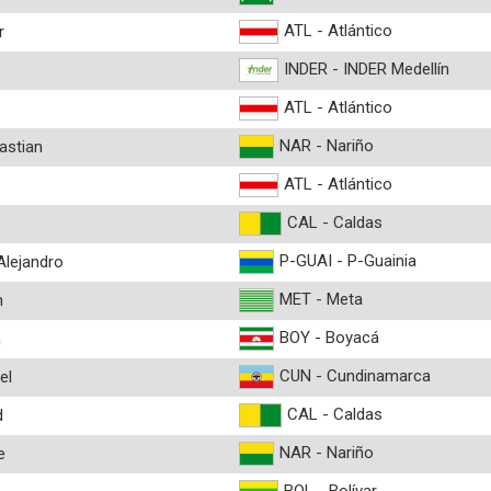
ATL - Atlántico
r
INDER - INDER Medellín
ATL - Atlántico
NAR - Nariño
astian
ATL - Atlántico
CAL - Caldas
P-GUAI - P-Guainia
lejandro
MET - Meta
n
BOY - Boyacá
n
CUN - Cundinamarca
el
CAL - Caldas
d
NAR - Nariño
e
BOL - Bolívar