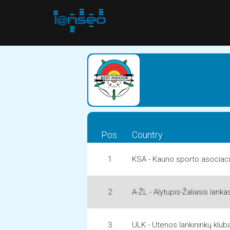
Pos.
Country
1
KSA - Kauno sporto asociaci
2
A-ŽL - Alytupis-Žaliasis lanka
3
ULK - Utenos lankininkų klub