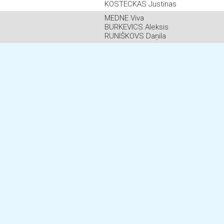
KOSTECKAS Justinas
MEDNE Viva
BURKEVICS Aleksis
RUNIŠKOVS Daņila