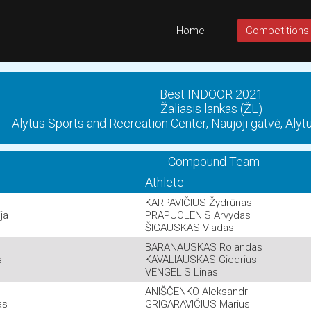
Home
Competitions
Best INDOOR 2021
Žaliasis lankas (ŽL)
Alytus Sports and Recreation Center, Naujoji gatvė, Aly
Compound Team
Athlete
KARPAVIČIUS Žydrūnas
ja
PRAPUOLENIS Arvydas
ŠIGAUSKAS Vladas
BARANAUSKAS Rolandas
s
KAVALIAUSKAS Giedrius
VENGELIS Linas
ANIŠČENKO Aleksandr
as
GRIGARAVIČIUS Marius