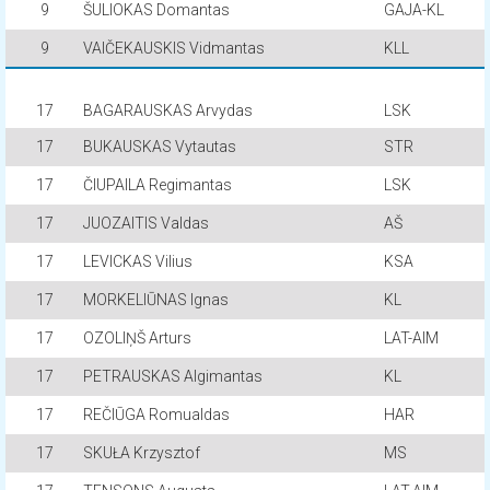
9
ŠULIOKAS Domantas
GAJA-KL
9
VAIČEKAUSKIS Vidmantas
KLL
17
BAGARAUSKAS Arvydas
LSK
17
BUKAUSKAS Vytautas
STR
17
ČIUPAILA Regimantas
LSK
17
JUOZAITIS Valdas
AŠ
17
LEVICKAS Vilius
KSA
17
MORKELIŪNAS Ignas
KL
17
OZOLIŅŠ Arturs
LAT-AIM
17
PETRAUSKAS Algimantas
KL
17
REČIŪGA Romualdas
HAR
17
SKUŁA Krzysztof
MS