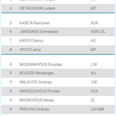
4
PIETRUSIŃSKI Ludwik
MT
5
KAŠĖTA Ramūnas
KSA
6
JANČIUKAS Dominykas
ASRC-ŽL
7
KIRŠYS Darius
AŠ
8
SPUTO Jerzy
MT
9
BAGDANAVIČIUS Dovydas
LSK
9
BOGUŽIS Mindaugas
KLL
9
MALDUTIS Gintaras
LSK
9
MARGELEVIČIUS Povilas
KSA
9
MOCKEVIČIUS Nedas
ŽL
9
PERCOVS Andrejs
LAT-AIM