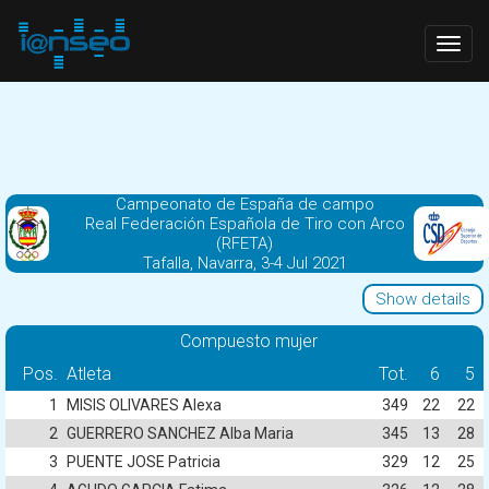
Togg
navig
Campeonato de España de campo
Real Federación Española de Tiro con Arco
(RFETA)
Tafalla, Navarra, 3-4 Jul 2021
Show details
Compuesto mujer
Pos.
Atleta
Tot.
6
5
1
MISIS OLIVARES Alexa
349
22
22
2
GUERRERO SANCHEZ Alba Maria
345
13
28
3
PUENTE JOSE Patricia
329
12
25