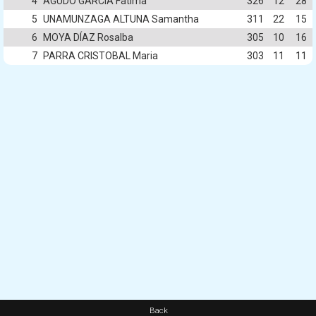
4
AGUDO GARCIA Fatima
326
12
28
5
UNAMUNZAGA ALTUNA Samantha
311
22
15
6
MOYA DÍAZ Rosalba
305
10
16
7
PARRA CRISTOBAL Maria
303
11
11
Back