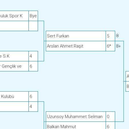
çuluk Spor K
Bye
8
Sert Furkan
5
Arslan Ahmet Raşit
6*
8+
e S.K
4
 Gençlik ve
6
A
B
 Kulübü
6
4
Uzunsoy Muhammet Selman
0
Balkan Mahmut
6