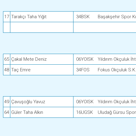
17
Tarakçı Taha Yiğit
34BSK
Başakşehir Spor K
65
Çakal Mete Deniz
06YOISK
Yıldırım Okçuluk İh
48
Taç Emre
34FOS
Fokus Okçuluk S.K
49
Çavuşoğlu Yavuz
06YOISK
Yıldırım Okçuluk İh
64
Güler Taha Alkın
16UGSK
Uludağ Gürsu Spor