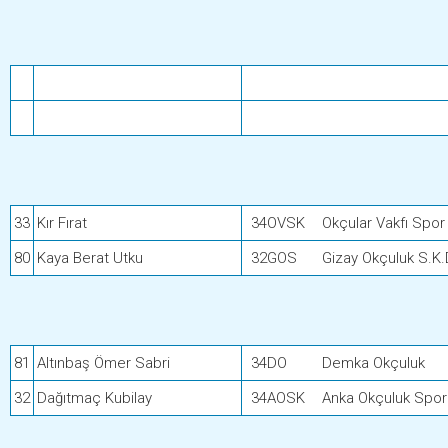
33
Kır Fırat
34OVSK
Okçular Vakfı Spor
80
Kaya Berat Utku
32GOS
Gizay Okçuluk S.K.
81
Altınbaş Ömer Sabri
34DO
Demka Okçuluk
32
Dağıtmaç Kubilay
34AOSK
Anka Okçuluk Spor