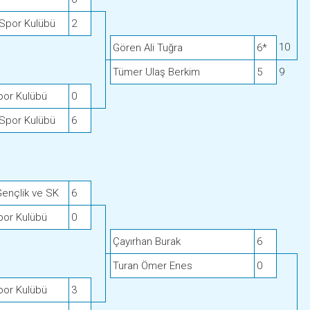
 Spor Kulübü
2
10
Gören Ali Tuğra
6*
Tümer Ulaş Berkim
5
9
por Kulübü
0
 Spor Kulübü
6
Gençlik ve SK
6
por Kulübü
0
Çayırhan Burak
6
Turan Ömer Enes
0
por Kulübü
3