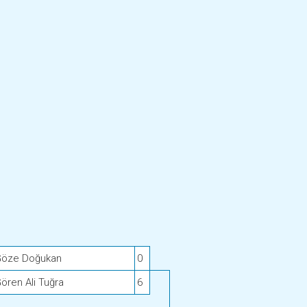
Göze Doğukan
0
ören Ali Tuğra
6