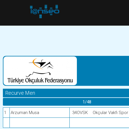
Recurve Men
1/48
1
Arzuman Musa
34OVSK
Okçular Vakfı Spor