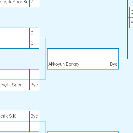
nçlik Spor Ku
7
Ç
A
0
0
Akkoyun Berkay
Bye
ençlik Spor
Bye
cılık S.K
Bye