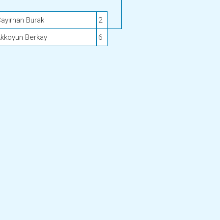
ayırhan Burak
2
kkoyun Berkay
6