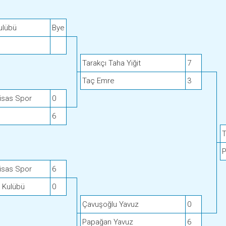
ulübü
Bye
Tarakçı Taha Yiğit
7
Taç Emre
3
tisas Spor
0
.
6
T
P
tisas Spor
6
 Kulübü
0
Çavuşoğlu Yavuz
0
Papağan Yavuz
6