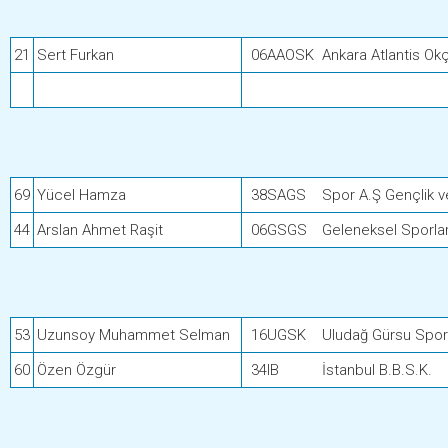
21
Sert Furkan
06AAOSK
Ankara Atlantis Ok
69
Yücel Hamza
38SAGS
Spor A.Ş Gençlik v
44
Arslan Ahmet Raşit
06GSGS
Geleneksel Sporlar
53
Uzunsoy Muhammet Selman
16UGSK
Uludağ Gürsu Spor
60
Özen Özgür
34IB
İstanbul B.B.S.K.