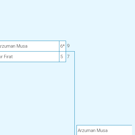
9
Arzuman Musa
6*
ır Fırat
5
7
Arzuman Musa