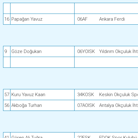
16
Papağan Yavuz
06AF
Ankara Ferdi
9
Göze Doğukan
06YOISK
Yıldırım Okçuluk İh
57
Kuru Yavuz Kaan
34KOSK
Keskin Okçuluk Sp
56
Akboğa Turhan
07AOISK
Antalya Okçuluk İh
41
Gören Ali Tuğra
22ESK
EDOK Spor Kulubü