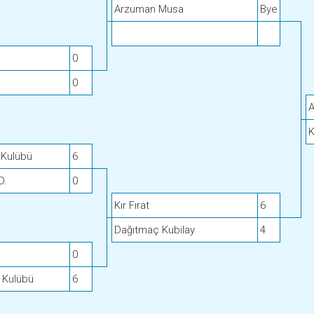
Arzuman Musa
Bye
0
0
K
 Kulübü
6
D.
0
Kır Fırat
6
Dağıtmaç Kubilay
4
0
 Kulübü
6