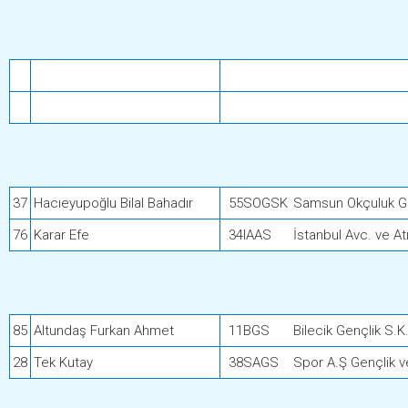
37
Hacıeyupoğlu Bilal Bahadır
55SOGSK
Samsun Okçuluk Ge
76
Karar Efe
34IAAS
İstanbul Avc. ve Atı
85
Altundaş Furkan Ahmet
11BGS
Bilecik Gençlik S.K
28
Tek Kutay
38SAGS
Spor A.Ş Gençlik v