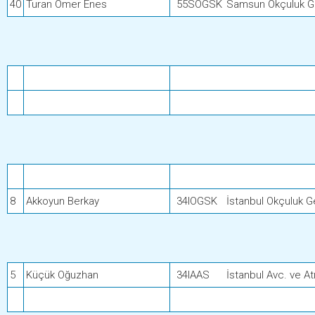
40
Turan Ömer Enes
55SOGSK
Samsun Okçuluk Ge
8
Akkoyun Berkay
34IOGSK
İstanbul Okçuluk G
5
Küçük Oğuzhan
34IAAS
İstanbul Avc. ve Atı