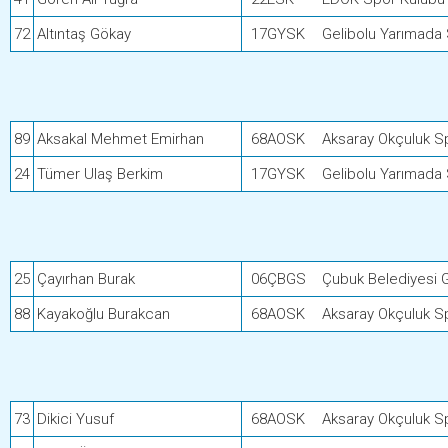
72
Altıntaş Gökay
17GYSK
Gelibolu Yarımada
89
Aksakal Mehmet Emirhan
68AOSK
Aksaray Okçuluk S
24
Tümer Ulaş Berkim
17GYSK
Gelibolu Yarımada
25
Çayırhan Burak
06ÇBGS
Çubuk Belediyesi 
88
Kayakoğlu Burakcan
68AOSK
Aksaray Okçuluk S
73
Dikici Yusuf
68AOSK
Aksaray Okçuluk S