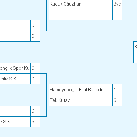
Küçük Oğuzhan
Bye
0
0
K
T
nçlik Spor Ku
6
cılık S.K
0
Hacıeyupoğlu Bilal Bahadır
4
Tek Kutay
6
.
0
e S.K
6