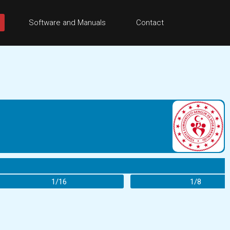
Software and Manuals
Contact
1/16
1/8