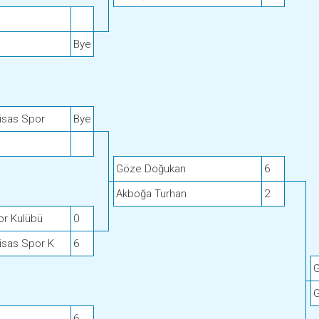
Bye
tisas Spor
Bye
Göze Doğukan
6
Akboğa Turhan
2
or Kulübü
0
tisas Spor K
6
G
6