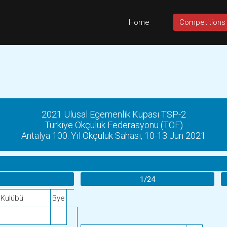
Home
Competitions
2021 Ulusal Egemenlik Kupası TSP-2
Türkiye Okçuluk Federasyonu (TOF)
Antalya 100. Yıl Okçuluk Sahası, 10-13 Jun 2021
1/24
 Kulübü
Bye