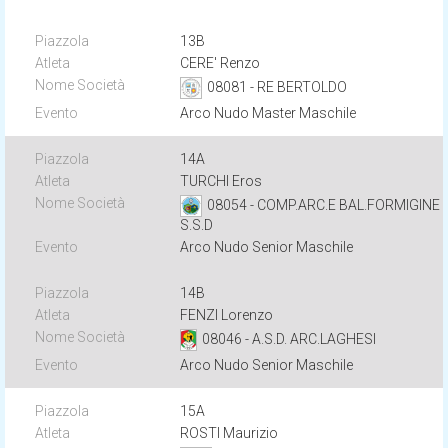
13B
CERE' Renzo
08081 - RE BERTOLDO
Arco Nudo Master Maschile
14A
TURCHI Eros
08054 - COMP.ARC.E BAL.FORMIGINE
S.S.D
Arco Nudo Senior Maschile
14B
FENZI Lorenzo
08046 - A.S.D. ARC.LAGHESI
Arco Nudo Senior Maschile
15A
ROSTI Maurizio