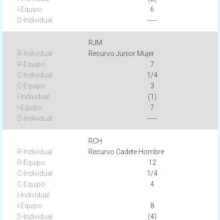
6
-----
RJM
Recurvo Junior Mujer
7
1/4
3
(1)
7
-----
RCH
Recurvo Cadete Hombre
12
1/4
4
8
(4)