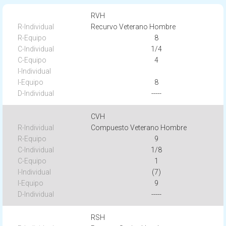
RVH
Recurvo Veterano Hombre
8
1/4
4
8
-----
CVH
Compuesto Veterano Hombre
9
1/8
1
(7)
9
-----
RSH