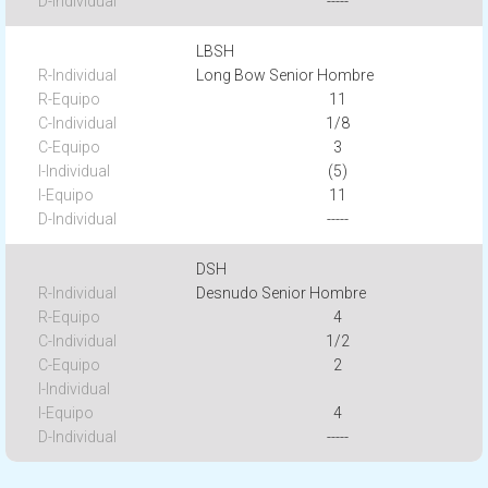
-----
LBSH
Long Bow Senior Hombre
11
1/8
3
(5)
11
-----
DSH
Desnudo Senior Hombre
4
1/2
2
4
-----