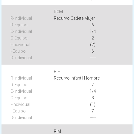
RCM
Recurvo Cadete Mujer
6
1/4
2
(2)
6
-----
RIH
Recurvo Infantil Hombre
7
1/4
3
(1)
7
-----
RIM