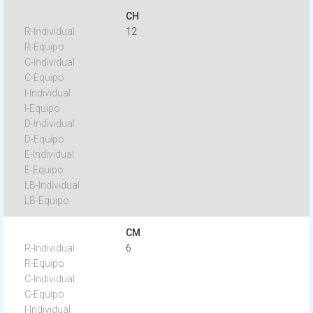
CH
12
CM
6