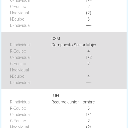
1/4
2
(2)
6
-----
CSM
Compuesto Senior Mujer
4
1/2
2
4
-----
RJH
Recurvo Junior Hombre
6
1/4
2
(2)