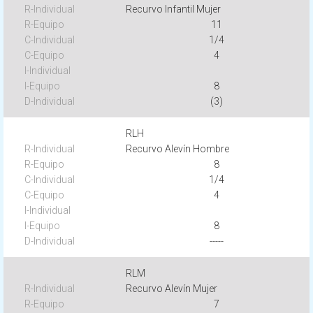
Recurvo Infantil Mujer
11
1/4
4
8
(3)
RLH
Recurvo Alevín Hombre
8
1/4
4
8
-----
RLM
Recurvo Alevín Mujer
7