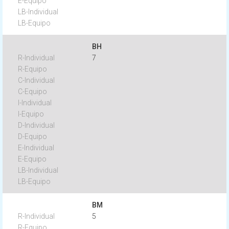
BH
7
BM
5