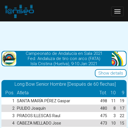
Togg
navig
Campeonato de Andalucía en Sala 2021
Fed. Andaluza de tiro con arco (FATA)
Isla Cristina (Huelva), 9-10 Jan 2021
Show details
Long Bow Senior Hombre [Después de 60 flechas]
Pos.
Atleta
Tot.
10
9
1
SANTA MARÍA PÉREZ Gaspar
498
11
19
2
PULIDO Joaquín
480
8
17
3
PRADOS ILLESCAS Raul
475
3
22
4
CABEZA MELLADO Jose
473
10
15